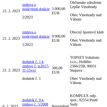
Občianske združenie
zmluva o
Lepšie Vinohrady
3 000,00
poskytnutí dotácie
21. 2. 2023
EUR
Obec Vinohrady nad
2/2023
Váhom
zmluva o
Obecný športový klub
9 000,00
poskytnutí dotácie
21. 2. 2023
Obec Vinohrady nad
EUR
1/2023
Váhom
TOPSET Solutions
dodatok č. 1 k
s.r.o., Hollého
zmluve č. tz2017-
2366/25B, 90031
306,00
21. 2. 2023
11-15vs1
Stupava
EUR
dodatok č. 1
Obec Vinohrady nad
Váhom
KOMPLEX odp.
dodatok č. 9 k
spol., 92554 Pusté
zmluve č. 5/2008
Sady
6. 2. 2023
Neuvedené