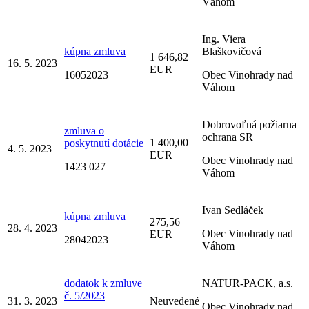
Váhom
Ing. Viera
kúpna zmluva
Blaškovičová
1 646,82
16. 5. 2023
EUR
16052023
Obec Vinohrady nad
Váhom
Dobrovoľná požiarna
zmluva o
ochrana SR
1 400,00
poskytnutí dotácie
4. 5. 2023
EUR
Obec Vinohrady nad
1423 027
Váhom
Ivan Sedláček
kúpna zmluva
275,56
28. 4. 2023
Obec Vinohrady nad
EUR
28042023
Váhom
dodatok k zmluve
NATUR-PACK, a.s.
č. 5/2023
31. 3. 2023
Neuvedené
Obec Vinohrady nad