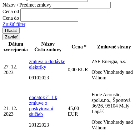
Názov / Predmet zmluvy
Cena od
Cena do
Zrušiť filter
Zavrieť
Dátum
Názov
Cena *
Zmluvné strany
zverejnenia
Číslo zmluvy
zmluva o dodávke
ZSE Energia, a.s.
27. 12.
elektriky
0,00 EUR
Obec Vinohrady nad
2023
09102023
Váhom
Forte Acoustic,
dodatok č. 1 k
spol.s.r.o., Športová
zmluve o
36/26, 95104 Malý
21. 12.
45,00
poskytovaní
Lapáš
2023
EUR
služieb
Obec Vinohrady nad
20122023
Váhom