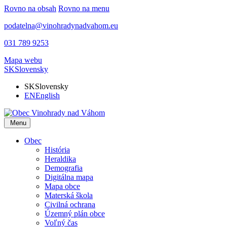
Rovno na obsah
Rovno na menu
podatelna@vinohradynadvahom.eu
031 789 9253
Mapa webu
SK
Slovensky
SK
Slovensky
EN
English
Menu
Obec
História
Heraldika
Demografia
Digitálna mapa
Mapa obce
Materská škola
Civilná ochrana
Územný plán obce
Voľný čas