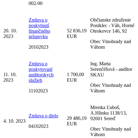
002-00
Zmluva o
Občianske združenie
poskytnutí
Poniklec - Váh, Horné
20. 10.
52 836,19
finančného
Otrokovce 146, 92
2023
EUR
príspevku
Obec Vinohrady nad
20102023
Váhom
Zmluva o
Ing. Marta
poskytovaní
Serenčéšová - audítor
11. 10.
1 700,00
auditorskych
SKAU
2023
EUR
služieb
Obec Vinohrady nad
11102023
Váhom
Mrenka Ľuboš,
A.Hlinku 1138/13,
Zmluva o dielo
29 486,19
92601 Sereď
4. 10. 2023
EUR
04102023
Obec Vinohrady nad
Váhom