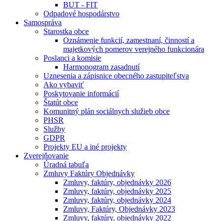
BUT - FIT
Odpadové hospodárstvo
Samospráva
Starostka obce
Oznámenie funkcií, zamestnaní, činností a
majetkových pomerov verejného funkcionára
Poslanci a komisie
Harmonogram zasadnutí
Uznesenia a zápisnice obecného zastupiteľstva
Ako vybaviť
Poskytovanie informácií
Štatút obce
Komunitný plán sociálnych služieb obce
PHSR
Služby
GDPR
Projekty EU a iné projekty
Zverejňovanie
Úradná tabuľa
Zmluvy Faktúry Objednávky
Zmluvy, faktúry, objednávky 2026
Zmluvy, faktúry, objednávky 2025
Zmluvy, faktúry, objednávky 2024
Zmluvy, Faktúry, Objednávky 2023
Zmluvy, faktúry, objednávky 2022