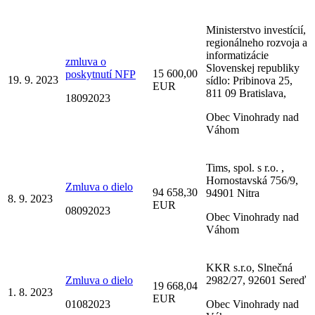
Ministerstvo investícií,
regionálneho rozvoja a
informatizácie
zmluva o
Slovenskej republiky
15 600,00
poskytnutí NFP
19. 9. 2023
sídlo: Pribinova 25,
EUR
811 09 Bratislava,
18092023
Obec Vinohrady nad
Váhom
Tims, spol. s r.o. ,
Hornostavská 756/9,
Zmluva o dielo
94 658,30
94901 Nitra
8. 9. 2023
EUR
08092023
Obec Vinohrady nad
Váhom
KKR s.r.o, Slnečná
Zmluva o dielo
2982/27, 92601 Sereď
19 668,04
1. 8. 2023
EUR
01082023
Obec Vinohrady nad