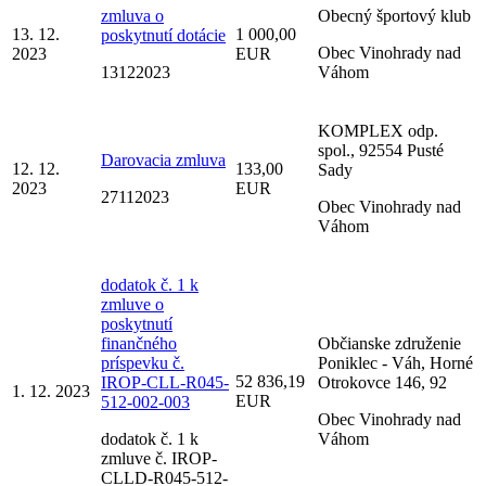
zmluva o
Obecný športový klub
13. 12.
1 000,00
poskytnutí dotácie
Obec Vinohrady nad
2023
EUR
13122023
Váhom
KOMPLEX odp.
spol., 92554 Pusté
Darovacia zmluva
12. 12.
133,00
Sady
2023
EUR
27112023
Obec Vinohrady nad
Váhom
dodatok č. 1 k
zmluve o
poskytnutí
finančného
Občianske združenie
príspevku č.
Poniklec - Váh, Horné
52 836,19
IROP-CLL-R045-
Otrokovce 146, 92
1. 12. 2023
EUR
512-002-003
Obec Vinohrady nad
dodatok č. 1 k
Váhom
zmluve č. IROP-
CLLD-R045-512-