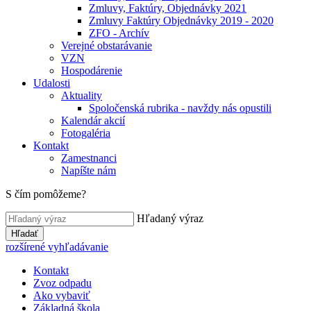
Zmluvy, Faktúry, Objednávky 2021
Zmluvy Faktúry Objednávky 2019 - 2020
ZFO - Archív
Verejné obstarávanie
VZN
Hospodárenie
Udalosti
Aktuality
Spoločenská rubrika - navždy nás opustili
Kalendár akcií
Fotogaléria
Kontakt
Zamestnanci
Napíšte nám
S čím pomôžeme?
Hľadaný výraz
Hľadať
rozšírené vyhľadávanie
Kontakt
Zvoz odpadu
Ako vybaviť
Základná škola