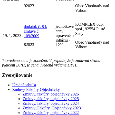
92023
Obec Vinohrady nad
Váhom
KOMPLEX odp.
jednotkové
dodatok č. 8 k
spol., 92554 Pusté
ceny
zmluve č.
Sady
19. 1. 2023
upravené o
109/2009
infláciu -
Obec Vinohrady nad
82023
12%
Váhom
* Uvedená cena je konečná. V prípade, že je zmluvná strana
platcom DPH, je cena uvedená vrátane DPH.
Zverejňovanie
Úradná tabuľa
Zmluvy Faktúry Objednávky
Zmluvy, faktúry, objednávky 2026
Zmluvy, faktúry, objednávky 2025
Zmluvy, faktúry, objednávky 2024
Zmluvy, Faktúry, Objednávky 2023
Zmluvy, faktúry, objednávky 2022