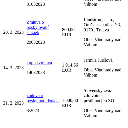
31032023
Váhom
Lindstrom, s.r.o.,
Zmluva o
Orešianska ulica č.3,
poskytovaní
800,00
91701 Trnava
20. 3. 2023
služieb
EUR
Obec Vinohrady nad
20032023
Váhom
Jarmila Jurišová
kúpna zmluva
1 914,66
14. 3. 2023
Obec Vinohrady nad
EUR
14032023
Váhom
Slovenský zväz
zmluva o
zdravotne
1 000,00
poskytnutí dotácie
postihnutých ZO
21. 2. 2023
EUR
3/2023
Obec Vinohrady nad
Váhom