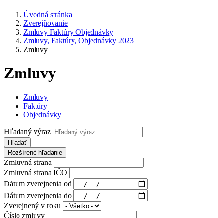
Úvodná stránka
Zverejňovanie
Zmluvy Faktúry Objednávky
Zmluvy, Faktúry, Objednávky 2023
Zmluvy
Zmluvy
Zmluvy
Faktúry
Objednávky
Hľadaný výraz
Hľadať
Rozšírené hľadanie
Zmluvná strana
Zmluvná strana IČO
Dátum zverejnenia od
Dátum zverejnenia do
Zverejnený v roku
Číslo zmluvy