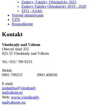
Zmluvy, Faktúry, Objednávky 2021
Zmluvy Faktúry Objednávky 2019 - 2020
ZFO - Archív
Verejné obstarávanie
VZN
Hospodárenie
Kontakt
Vinohrady nad Váhom
Obecný úrad 355
925 55 Vinohrady nad Váhom
Tel.: 031/ 789 9253
Mobil:
0901 799253 0903 406030
E-mail:
podatelna@vinohrady
nadvahom.eu
www.vinohrady
Web:
nadvahom.eu