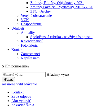
Zmluvy, Faktúry, Objednávky 2021
Zmluvy Faktúry Objednávky 2019 - 2020
ZFO - Archív
Verejné obstarávanie
VZN
Hospodárenie
Udalosti
Aktuality
Spoločenská rubrika - navždy nás opustili
Kalendár akcií
Fotogaléria
Kontakt
Zamestnanci
Napíšte nám
S čím pomôžeme?
Hľadaný výraz
Hľadať
rozšírené vyhľadávanie
Kontakt
Zvoz odpadu
Ako vybaviť
Základná škola