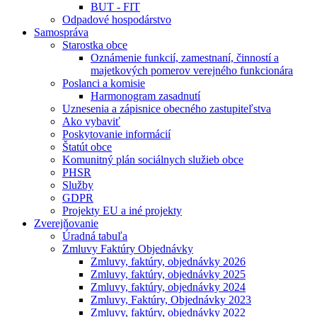
BUT - FIT
Odpadové hospodárstvo
Samospráva
Starostka obce
Oznámenie funkcií, zamestnaní, činností a
majetkových pomerov verejného funkcionára
Poslanci a komisie
Harmonogram zasadnutí
Uznesenia a zápisnice obecného zastupiteľstva
Ako vybaviť
Poskytovanie informácií
Štatút obce
Komunitný plán sociálnych služieb obce
PHSR
Služby
GDPR
Projekty EU a iné projekty
Zverejňovanie
Úradná tabuľa
Zmluvy Faktúry Objednávky
Zmluvy, faktúry, objednávky 2026
Zmluvy, faktúry, objednávky 2025
Zmluvy, faktúry, objednávky 2024
Zmluvy, Faktúry, Objednávky 2023
Zmluvy, faktúry, objednávky 2022