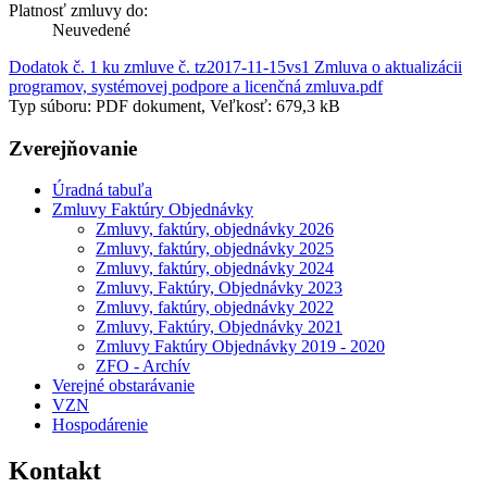
Platnosť zmluvy do:
Neuvedené
Dodatok č. 1 ku zmluve č. tz2017-11-15vs1 Zmluva o aktualizácii
programov, systémovej podpore a licenčná zmluva.pdf
Typ súboru: PDF dokument, Veľkosť: 679,3 kB
Zverejňovanie
Úradná tabuľa
Zmluvy Faktúry Objednávky
Zmluvy, faktúry, objednávky 2026
Zmluvy, faktúry, objednávky 2025
Zmluvy, faktúry, objednávky 2024
Zmluvy, Faktúry, Objednávky 2023
Zmluvy, faktúry, objednávky 2022
Zmluvy, Faktúry, Objednávky 2021
Zmluvy Faktúry Objednávky 2019 - 2020
ZFO - Archív
Verejné obstarávanie
VZN
Hospodárenie
Kontakt