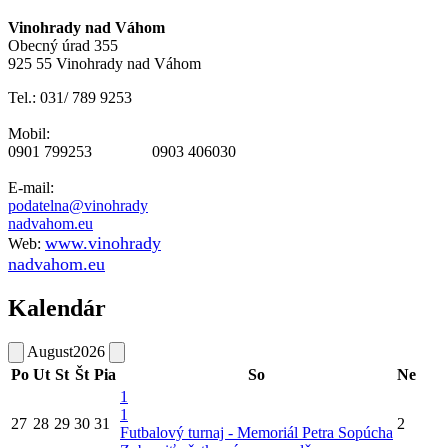
Vinohrady nad Váhom
Obecný úrad 355
925 55 Vinohrady nad Váhom
Tel.: 031/ 789 9253
Mobil:
0901 799253 0903 406030
E-mail:
podatelna@vinohrady
nadvahom.eu
www.vinohrady
Web:
nadvahom.eu
Kalendár
August
2026
Po
Ut
St
Št
Pia
So
Ne
1
1
27
28
29
30
31
2
Futbalový turnaj - Memoriál Petra Sopúcha