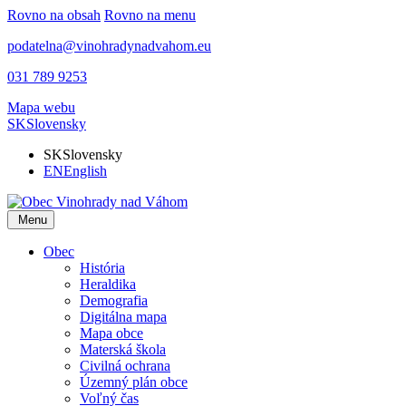
Rovno na obsah
Rovno na menu
podatelna@vinohradynadvahom.eu
031 789 9253
Mapa webu
SK
Slovensky
SK
Slovensky
EN
English
Menu
Obec
História
Heraldika
Demografia
Digitálna mapa
Mapa obce
Materská škola
Civilná ochrana
Územný plán obce
Voľný čas