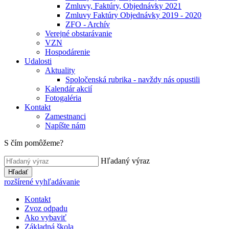
Zmluvy, Faktúry, Objednávky 2021
Zmluvy Faktúry Objednávky 2019 - 2020
ZFO - Archív
Verejné obstarávanie
VZN
Hospodárenie
Udalosti
Aktuality
Spoločenská rubrika - navždy nás opustili
Kalendár akcií
Fotogaléria
Kontakt
Zamestnanci
Napíšte nám
S čím pomôžeme?
Hľadaný výraz
Hľadať
rozšírené vyhľadávanie
Kontakt
Zvoz odpadu
Ako vybaviť
Základná škola