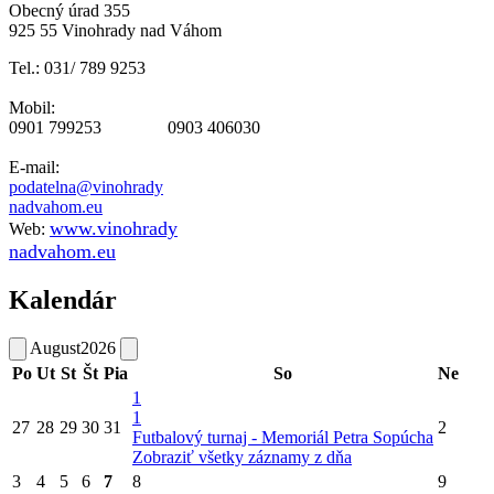
Obecný úrad 355
925 55 Vinohrady nad Váhom
Tel.: 031/ 789 9253
Mobil:
0901 799253 0903 406030
E-mail:
podatelna@vinohrady
nadvahom.eu
www.vinohrady
Web:
nadvahom.eu
Kalendár
August
2026
Po
Ut
St
Št
Pia
So
Ne
1
1
27
28
29
30
31
2
Futbalový turnaj - Memoriál Petra Sopúcha
Zobraziť všetky záznamy z dňa
3
4
5
6
7
8
9