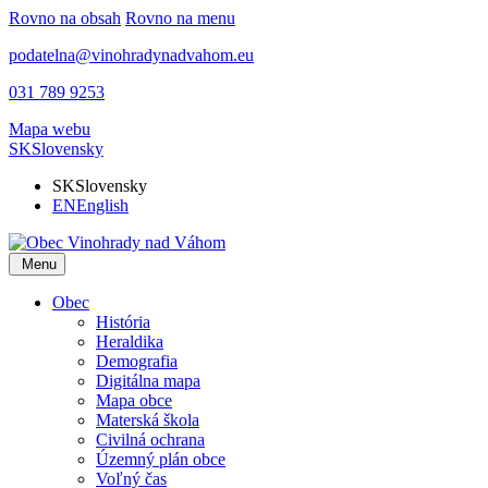
Rovno na obsah
Rovno na menu
podatelna@vinohradynadvahom.eu
031 789 9253
Mapa webu
SK
Slovensky
SK
Slovensky
EN
English
Menu
Obec
História
Heraldika
Demografia
Digitálna mapa
Mapa obce
Materská škola
Civilná ochrana
Územný plán obce
Voľný čas