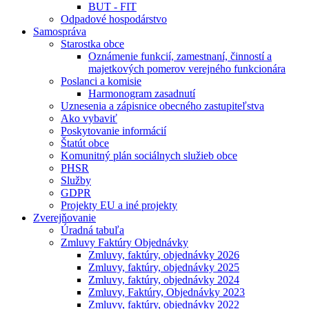
BUT - FIT
Odpadové hospodárstvo
Samospráva
Starostka obce
Oznámenie funkcií, zamestnaní, činností a
majetkových pomerov verejného funkcionára
Poslanci a komisie
Harmonogram zasadnutí
Uznesenia a zápisnice obecného zastupiteľstva
Ako vybaviť
Poskytovanie informácií
Štatút obce
Komunitný plán sociálnych služieb obce
PHSR
Služby
GDPR
Projekty EU a iné projekty
Zverejňovanie
Úradná tabuľa
Zmluvy Faktúry Objednávky
Zmluvy, faktúry, objednávky 2026
Zmluvy, faktúry, objednávky 2025
Zmluvy, faktúry, objednávky 2024
Zmluvy, Faktúry, Objednávky 2023
Zmluvy, faktúry, objednávky 2022