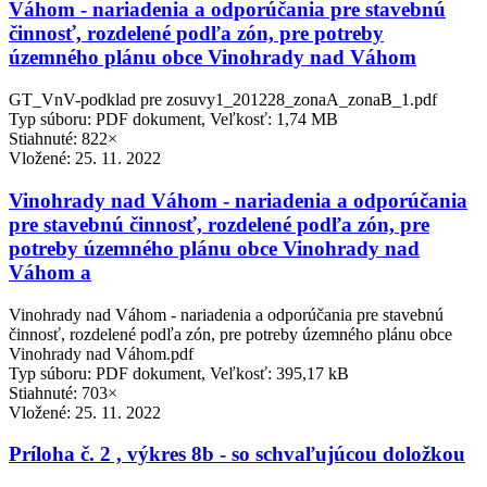
Váhom - nariadenia a odporúčania pre stavebnú
činnosť, rozdelené podľa zón, pre potreby
územného plánu obce Vinohrady nad Váhom
GT_VnV-podklad pre zosuvy1_201228_zonaA_zonaB_1.pdf
Typ súboru: PDF dokument, Veľkosť: 1,74 MB
Stiahnuté: 822×
Vložené:
25. 11. 2022
Vinohrady nad Váhom - nariadenia a odporúčania
pre stavebnú činnosť, rozdelené podľa zón, pre
potreby územného plánu obce Vinohrady nad
Váhom a
Vinohrady nad Váhom - nariadenia a odporúčania pre stavebnú
činnosť, rozdelené podľa zón, pre potreby územného plánu obce
Vinohrady nad Váhom.pdf
Typ súboru: PDF dokument, Veľkosť: 395,17 kB
Stiahnuté: 703×
Vložené:
25. 11. 2022
Príloha č. 2 , výkres 8b - so schvaľujúcou doložkou