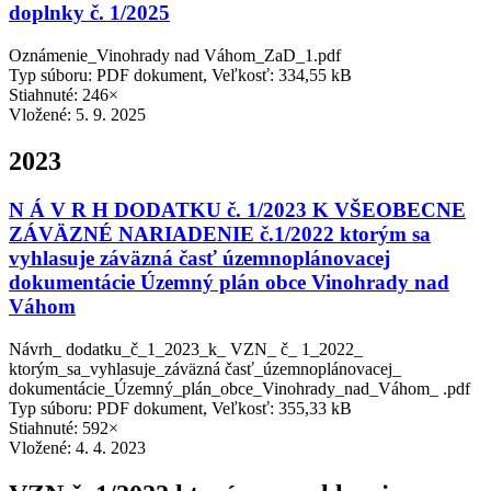
doplnky č. 1/2025
Oznámenie_Vinohrady nad Váhom_ZaD_1.pdf
Typ súboru: PDF dokument, Veľkosť: 334,55 kB
Stiahnuté: 246×
Vložené:
5. 9. 2025
2023
N Á V R H DODATKU č. 1/2023 K VŠEOBECNE
ZÁVÄZNÉ NARIADENIE č.1/2022 ktorým sa
vyhlasuje záväzná časť územnoplánovacej
dokumentácie Územný plán obce Vinohrady nad
Váhom
Návrh_ dodatku_č_1_2023_k_ VZN_ č_ 1_2022_
ktorým_sa_vyhlasuje_záväzná časť_územnoplánovacej_
dokumentácie_Územný_plán_obce_Vinohrady_nad_Váhom_ .pdf
Typ súboru: PDF dokument, Veľkosť: 355,33 kB
Stiahnuté: 592×
Vložené:
4. 4. 2023