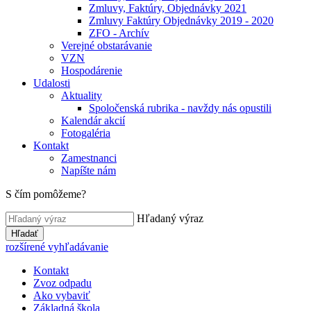
Zmluvy, Faktúry, Objednávky 2021
Zmluvy Faktúry Objednávky 2019 - 2020
ZFO - Archív
Verejné obstarávanie
VZN
Hospodárenie
Udalosti
Aktuality
Spoločenská rubrika - navždy nás opustili
Kalendár akcií
Fotogaléria
Kontakt
Zamestnanci
Napíšte nám
S čím pomôžeme?
Hľadaný výraz
Hľadať
rozšírené vyhľadávanie
Kontakt
Zvoz odpadu
Ako vybaviť
Základná škola