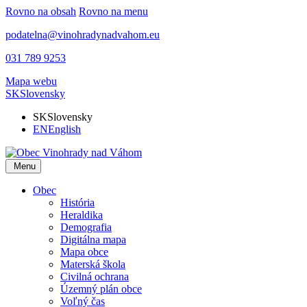
Rovno na obsah
Rovno na menu
podatelna@vinohradynadvahom.eu
031 789 9253
Mapa webu
SK
Slovensky
SK
Slovensky
EN
English
Menu
Obec
História
Heraldika
Demografia
Digitálna mapa
Mapa obce
Materská škola
Civilná ochrana
Územný plán obce
Voľný čas