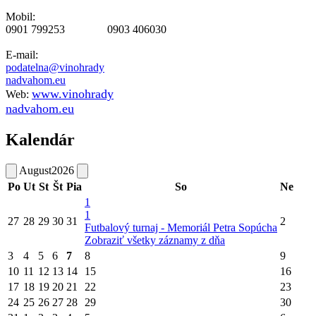
Mobil:
0901 799253 0903 406030
E-mail:
podatelna@vinohrady
nadvahom.eu
www.vinohrady
Web:
nadvahom.eu
Kalendár
August
2026
Po
Ut
St
Št
Pia
So
Ne
1
1
27
28
29
30
31
2
Futbalový turnaj - Memoriál Petra Sopúcha
Zobraziť všetky záznamy z dňa
3
4
5
6
7
8
9
10
11
12
13
14
15
16
17
18
19
20
21
22
23
24
25
26
27
28
29
30