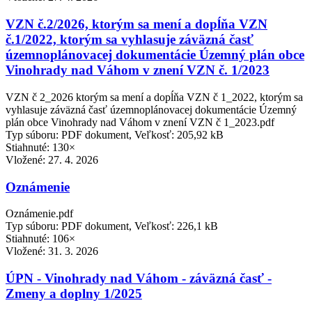
VZN č.2/2026, ktorým sa mení a dopĺňa VZN
č.1/2022, ktorým sa vyhlasuje záväzná časť
územnoplánovacej dokumentácie Územný plán obce
Vinohrady nad Váhom v znení VZN č. 1/2023
VZN č 2_2026 ktorým sa mení a dopĺňa VZN č 1_2022, ktorým sa
vyhlasuje záväzná časť územnoplánovacej dokumentácie Územný
plán obce Vinohrady nad Váhom v znení VZN č 1_2023.pdf
Typ súboru: PDF dokument, Veľkosť: 205,92 kB
Stiahnuté: 130×
Vložené:
27. 4. 2026
Oznámenie
Oznámenie.pdf
Typ súboru: PDF dokument, Veľkosť: 226,1 kB
Stiahnuté: 106×
Vložené:
31. 3. 2026
ÚPN - Vinohrady nad Váhom - záväzná časť -
Zmeny a doplny 1/2025