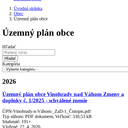
Úvodná stránka
Obec
Územný plán obce
Územný plán obce
Hľadať
Hľadať
Kategória
2026
Územný plán obce Vinohrady nad Váhom Zmeny a
doplnky č. 1/2025 - schválené znenie
ÚPN-Vinohrady-n-Váhom-_ZaD-1_Čistopis.pdf
Typ súboru: PDF dokument, Veľkosť: 330,53 kB
Stiahnuté: 191×
Vložené:
27. 4. 2026