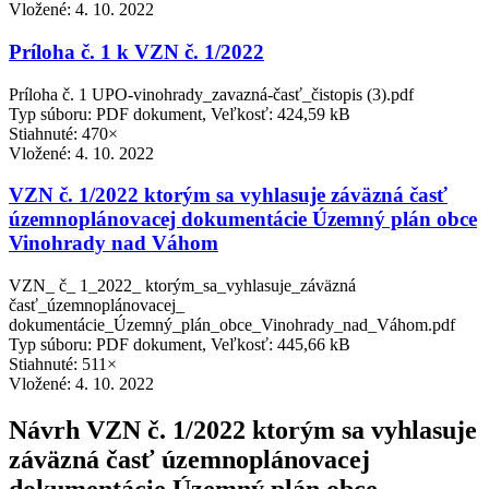
Vložené:
4. 10. 2022
Príloha č. 1 k VZN č. 1/2022
Príloha č. 1 UPO-vinohrady_zavazná-časť_čistopis (3).pdf
Typ súboru: PDF dokument, Veľkosť: 424,59 kB
Stiahnuté: 470×
Vložené:
4. 10. 2022
VZN č. 1/2022 ktorým sa vyhlasuje záväzná časť
územnoplánovacej dokumentácie Územný plán obce
Vinohrady nad Váhom
VZN_ č_ 1_2022_ ktorým_sa_vyhlasuje_záväzná
časť_územnoplánovacej_
dokumentácie_Územný_plán_obce_Vinohrady_nad_Váhom.pdf
Typ súboru: PDF dokument, Veľkosť: 445,66 kB
Stiahnuté: 511×
Vložené:
4. 10. 2022
Návrh VZN č. 1/2022 ktorým sa vyhlasuje
záväzná časť územnoplánovacej