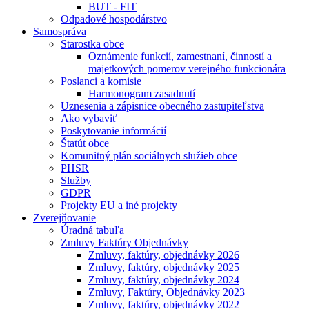
BUT - FIT
Odpadové hospodárstvo
Samospráva
Starostka obce
Oznámenie funkcií, zamestnaní, činností a
majetkových pomerov verejného funkcionára
Poslanci a komisie
Harmonogram zasadnutí
Uznesenia a zápisnice obecného zastupiteľstva
Ako vybaviť
Poskytovanie informácií
Štatút obce
Komunitný plán sociálnych služieb obce
PHSR
Služby
GDPR
Projekty EU a iné projekty
Zverejňovanie
Úradná tabuľa
Zmluvy Faktúry Objednávky
Zmluvy, faktúry, objednávky 2026
Zmluvy, faktúry, objednávky 2025
Zmluvy, faktúry, objednávky 2024
Zmluvy, Faktúry, Objednávky 2023
Zmluvy, faktúry, objednávky 2022