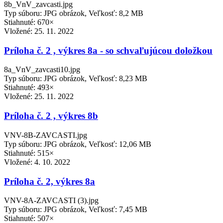
8b_VnV_zavcasti.jpg
Typ súboru: JPG obrázok, Veľkosť: 8,2 MB
Stiahnuté: 670×
Vložené:
25. 11. 2022
Príloha č. 2 , výkres 8a - so schvaľujúcou doložkou
8a_VnV_zavcasti10.jpg
Typ súboru: JPG obrázok, Veľkosť: 8,23 MB
Stiahnuté: 493×
Vložené:
25. 11. 2022
Príloha č. 2 , výkres 8b
VNV-8B-ZAVCASTI.jpg
Typ súboru: JPG obrázok, Veľkosť: 12,06 MB
Stiahnuté: 515×
Vložené:
4. 10. 2022
Príloha č. 2, výkres 8a
VNV-8A-ZAVCASTI (3).jpg
Typ súboru: JPG obrázok, Veľkosť: 7,45 MB
Stiahnuté: 507×