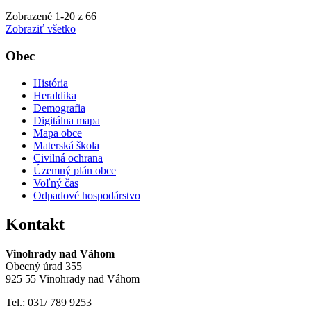
Zobrazené
1
-
20
z 66
Zobraziť všetko
Obec
História
Heraldika
Demografia
Digitálna mapa
Mapa obce
Materská škola
Civilná ochrana
Územný plán obce
Voľný čas
Odpadové hospodárstvo
Kontakt
Vinohrady nad Váhom
Obecný úrad 355
925 55 Vinohrady nad Váhom
Tel.: 031/ 789 9253