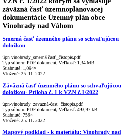
VZN č. 1/2022 ktorým sa vyhlasuje
záväzná časť územnoplánovacej
dokumentácie Územný plán obce
Vinohrady nad Váhom
Smerná časť územného plánu so schvaľujúcou
doložkou
úpn-vinohrady_smerná časť_čistopis.pdf
Typ súboru: PDF dokument, Veľkosť: 1,34 MB
Stiahnuté: 1,094×
Vložené:
25. 11. 2022
Záväzná časť územného plánu so schvaľujúcou
doložkou- Príloha č. 1 k VZN č.1/2022
úpn-vinohrady_zavazná-časť_čistopis.pdf
Typ súboru: PDF dokument, Veľkosť: 493,97 kB
Stiahnuté: 756×
Vložené:
25. 11. 2022
Mapový podklad - k materiálu: Vinohrady nad