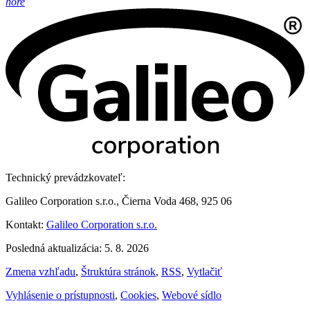
hore
Technický prevádzkovateľ:
Galileo Corporation s.r.o., Čierna Voda 468, 925 06
Kontakt:
Galileo Corporation s.r.o.
Posledná aktualizácia: 5. 8. 2026
Zmena vzhľadu
,
Štruktúra stránok
,
RSS
,
Vytlačiť
Vyhlásenie o prístupnosti
,
Cookies
,
Webové sídlo