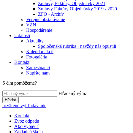
Zmluvy, Faktúry, Objednávky 2021
Zmluvy Faktúry Objednávky 2019 - 2020
ZFO - Archív
Verejné obstarávanie
VZN
Hospodárenie
Udalosti
Aktuality
Spoločenská rubrika - navždy nás opustili
Kalendár akcií
Fotogaléria
Kontakt
Zamestnanci
Napíšte nám
S čím pomôžeme?
Hľadaný výraz
Hľadať
rozšírené vyhľadávanie
Kontakt
Zvoz odpadu
Ako vybaviť
Základná škola