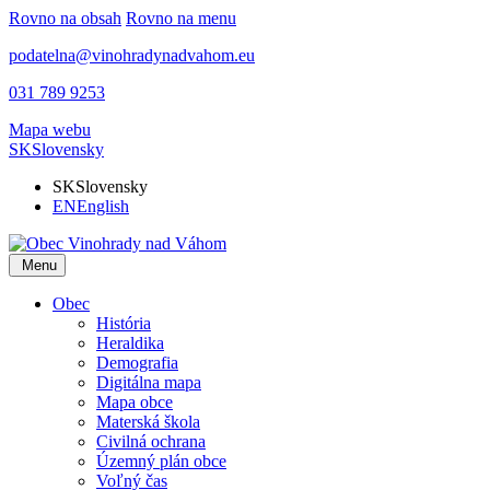
Rovno na obsah
Rovno na menu
podatelna@vinohradynadvahom.eu
031 789 9253
Mapa webu
SK
Slovensky
SK
Slovensky
EN
English
Menu
Obec
História
Heraldika
Demografia
Digitálna mapa
Mapa obce
Materská škola
Civilná ochrana
Územný plán obce
Voľný čas