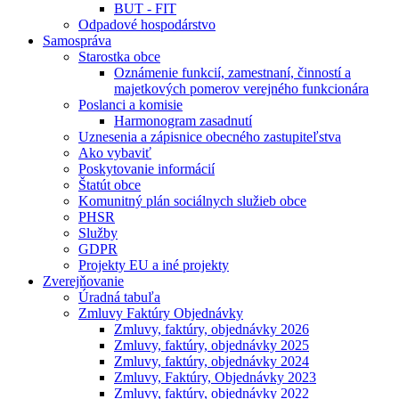
BUT - FIT
Odpadové hospodárstvo
Samospráva
Starostka obce
Oznámenie funkcií, zamestnaní, činností a
majetkových pomerov verejného funkcionára
Poslanci a komisie
Harmonogram zasadnutí
Uznesenia a zápisnice obecného zastupiteľstva
Ako vybaviť
Poskytovanie informácií
Štatút obce
Komunitný plán sociálnych služieb obce
PHSR
Služby
GDPR
Projekty EU a iné projekty
Zverejňovanie
Úradná tabuľa
Zmluvy Faktúry Objednávky
Zmluvy, faktúry, objednávky 2026
Zmluvy, faktúry, objednávky 2025
Zmluvy, faktúry, objednávky 2024
Zmluvy, Faktúry, Objednávky 2023
Zmluvy, faktúry, objednávky 2022