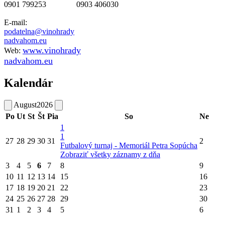
0901 799253 0903 406030
E-mail:
podatelna@vinohrady
nadvahom.eu
www.vinohrady
Web:
nadvahom.eu
Kalendár
August
2026
Po
Ut
St
Št
Pia
So
Ne
1
1
27
28
29
30
31
2
Futbalový turnaj - Memoriál Petra Sopúcha
Zobraziť všetky záznamy z dňa
3
4
5
6
7
8
9
10
11
12
13
14
15
16
17
18
19
20
21
22
23
24
25
26
27
28
29
30
31
1
2
3
4
5
6