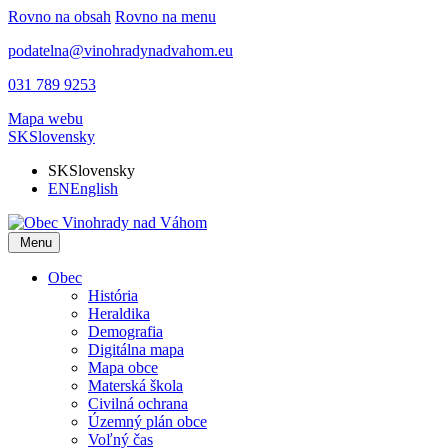
Rovno na obsah
Rovno na menu
podatelna@vinohradynadvahom.eu
031 789 9253
Mapa webu
SK
Slovensky
SK
Slovensky
EN
English
Menu
Obec
História
Heraldika
Demografia
Digitálna mapa
Mapa obce
Materská škola
Civilná ochrana
Územný plán obce
Voľný čas