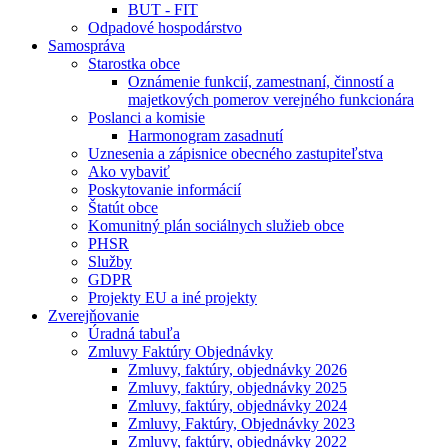
BUT - FIT
Odpadové hospodárstvo
Samospráva
Starostka obce
Oznámenie funkcií, zamestnaní, činností a
majetkových pomerov verejného funkcionára
Poslanci a komisie
Harmonogram zasadnutí
Uznesenia a zápisnice obecného zastupiteľstva
Ako vybaviť
Poskytovanie informácií
Štatút obce
Komunitný plán sociálnych služieb obce
PHSR
Služby
GDPR
Projekty EU a iné projekty
Zverejňovanie
Úradná tabuľa
Zmluvy Faktúry Objednávky
Zmluvy, faktúry, objednávky 2026
Zmluvy, faktúry, objednávky 2025
Zmluvy, faktúry, objednávky 2024
Zmluvy, Faktúry, Objednávky 2023
Zmluvy, faktúry, objednávky 2022