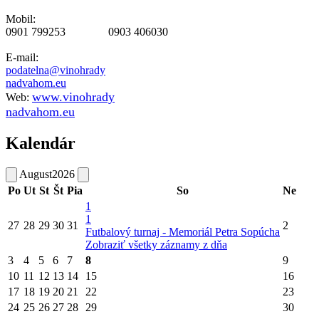
Mobil:
0901 799253 0903 406030
E-mail:
podatelna@vinohrady
nadvahom.eu
www.vinohrady
Web:
nadvahom.eu
Kalendár
August
2026
Po
Ut
St
Št
Pia
So
Ne
1
1
27
28
29
30
31
2
Futbalový turnaj - Memoriál Petra Sopúcha
Zobraziť všetky záznamy z dňa
3
4
5
6
7
8
9
10
11
12
13
14
15
16
17
18
19
20
21
22
23
24
25
26
27
28
29
30