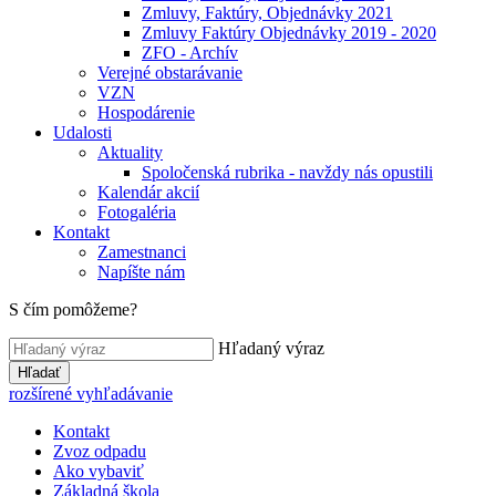
Zmluvy, Faktúry, Objednávky 2021
Zmluvy Faktúry Objednávky 2019 - 2020
ZFO - Archív
Verejné obstarávanie
VZN
Hospodárenie
Udalosti
Aktuality
Spoločenská rubrika - navždy nás opustili
Kalendár akcií
Fotogaléria
Kontakt
Zamestnanci
Napíšte nám
S čím pomôžeme?
Hľadaný výraz
Hľadať
rozšírené vyhľadávanie
Kontakt
Zvoz odpadu
Ako vybaviť
Základná škola