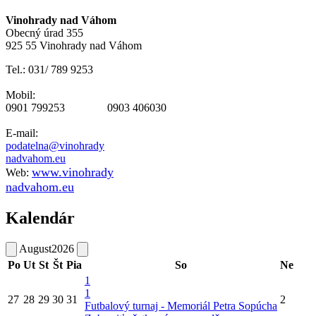
Vinohrady nad Váhom
Obecný úrad 355
925 55 Vinohrady nad Váhom
Tel.: 031/ 789 9253
Mobil:
0901 799253 0903 406030
E-mail:
podatelna@vinohrady
nadvahom.eu
www.vinohrady
Web:
nadvahom.eu
Kalendár
August
2026
Po
Ut
St
Št
Pia
So
Ne
1
1
27
28
29
30
31
2
Futbalový turnaj - Memoriál Petra Sopúcha