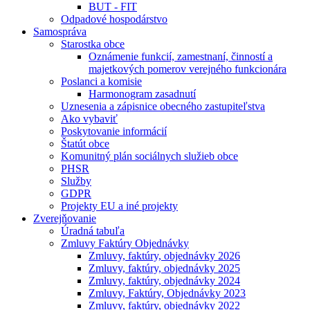
BUT - FIT
Odpadové hospodárstvo
Samospráva
Starostka obce
Oznámenie funkcií, zamestnaní, činností a
majetkových pomerov verejného funkcionára
Poslanci a komisie
Harmonogram zasadnutí
Uznesenia a zápisnice obecného zastupiteľstva
Ako vybaviť
Poskytovanie informácií
Štatút obce
Komunitný plán sociálnych služieb obce
PHSR
Služby
GDPR
Projekty EU a iné projekty
Zverejňovanie
Úradná tabuľa
Zmluvy Faktúry Objednávky
Zmluvy, faktúry, objednávky 2026
Zmluvy, faktúry, objednávky 2025
Zmluvy, faktúry, objednávky 2024
Zmluvy, Faktúry, Objednávky 2023
Zmluvy, faktúry, objednávky 2022