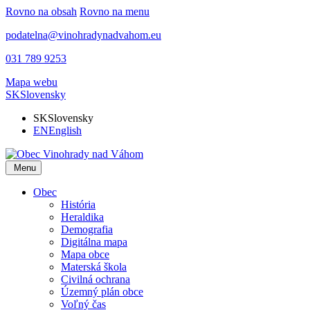
Rovno na obsah
Rovno na menu
podatelna@vinohradynadvahom.eu
031 789 9253
Mapa webu
SK
Slovensky
SK
Slovensky
EN
English
Menu
Obec
História
Heraldika
Demografia
Digitálna mapa
Mapa obce
Materská škola
Civilná ochrana
Územný plán obce
Voľný čas