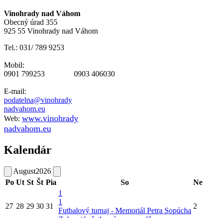
Vinohrady nad Váhom
Obecný úrad 355
925 55 Vinohrady nad Váhom
Tel.: 031/ 789 9253
Mobil:
0901 799253 0903 406030
E-mail:
podatelna@vinohrady
nadvahom.eu
www.vinohrady
Web:
nadvahom.eu
Kalendár
August
2026
Po
Ut
St
Št
Pia
So
Ne
1
1
27
28
29
30
31
2
Futbalový turnaj - Memoriál Petra Sopúcha