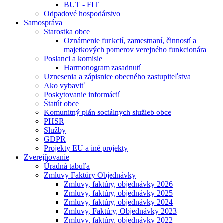
BUT - FIT
Odpadové hospodárstvo
Samospráva
Starostka obce
Oznámenie funkcií, zamestnaní, činností a
majetkových pomerov verejného funkcionára
Poslanci a komisie
Harmonogram zasadnutí
Uznesenia a zápisnice obecného zastupiteľstva
Ako vybaviť
Poskytovanie informácií
Štatút obce
Komunitný plán sociálnych služieb obce
PHSR
Služby
GDPR
Projekty EU a iné projekty
Zverejňovanie
Úradná tabuľa
Zmluvy Faktúry Objednávky
Zmluvy, faktúry, objednávky 2026
Zmluvy, faktúry, objednávky 2025
Zmluvy, faktúry, objednávky 2024
Zmluvy, Faktúry, Objednávky 2023
Zmluvy, faktúry, objednávky 2022