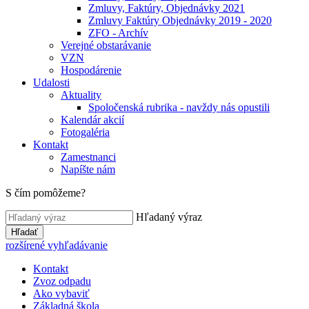
Zmluvy, Faktúry, Objednávky 2021
Zmluvy Faktúry Objednávky 2019 - 2020
ZFO - Archív
Verejné obstarávanie
VZN
Hospodárenie
Udalosti
Aktuality
Spoločenská rubrika - navždy nás opustili
Kalendár akcií
Fotogaléria
Kontakt
Zamestnanci
Napíšte nám
S čím pomôžeme?
Hľadaný výraz
Hľadať
rozšírené vyhľadávanie
Kontakt
Zvoz odpadu
Ako vybaviť
Základná škola