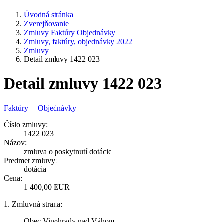
Úvodná stránka
Zverejňovanie
Zmluvy Faktúry Objednávky
Zmluvy, faktúry, objednávky 2022
Zmluvy
Detail zmluvy 1422 023
Detail zmluvy 1422 023
Faktúry
|
Objednávky
Číslo zmluvy:
1422 023
Názov:
zmluva o poskytnutí dotácie
Predmet zmluvy:
dotácia
Cena:
1 400,00 EUR
1. Zmluvná strana:
Obec Vinohrady nad Váhom