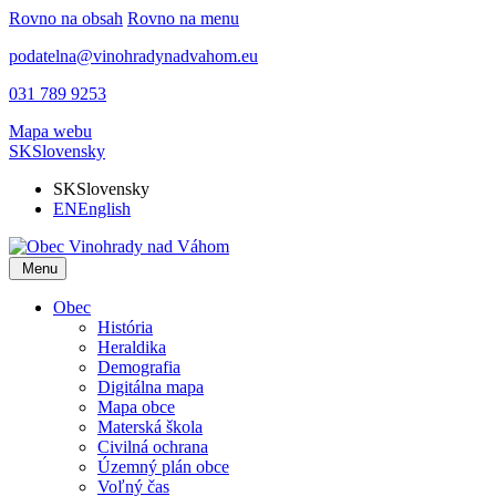
Rovno na obsah
Rovno na menu
podatelna@vinohradynadvahom.eu
031 789 9253
Mapa webu
SK
Slovensky
SK
Slovensky
EN
English
Menu
Obec
História
Heraldika
Demografia
Digitálna mapa
Mapa obce
Materská škola
Civilná ochrana
Územný plán obce
Voľný čas