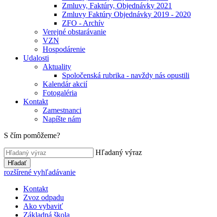
Zmluvy, Faktúry, Objednávky 2021
Zmluvy Faktúry Objednávky 2019 - 2020
ZFO - Archív
Verejné obstarávanie
VZN
Hospodárenie
Udalosti
Aktuality
Spoločenská rubrika - navždy nás opustili
Kalendár akcií
Fotogaléria
Kontakt
Zamestnanci
Napíšte nám
S čím pomôžeme?
Hľadaný výraz
Hľadať
rozšírené vyhľadávanie
Kontakt
Zvoz odpadu
Ako vybaviť
Základná škola