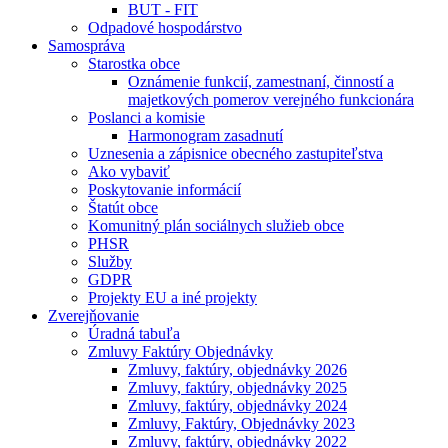
BUT - FIT
Odpadové hospodárstvo
Samospráva
Starostka obce
Oznámenie funkcií, zamestnaní, činností a
majetkových pomerov verejného funkcionára
Poslanci a komisie
Harmonogram zasadnutí
Uznesenia a zápisnice obecného zastupiteľstva
Ako vybaviť
Poskytovanie informácií
Štatút obce
Komunitný plán sociálnych služieb obce
PHSR
Služby
GDPR
Projekty EU a iné projekty
Zverejňovanie
Úradná tabuľa
Zmluvy Faktúry Objednávky
Zmluvy, faktúry, objednávky 2026
Zmluvy, faktúry, objednávky 2025
Zmluvy, faktúry, objednávky 2024
Zmluvy, Faktúry, Objednávky 2023
Zmluvy, faktúry, objednávky 2022