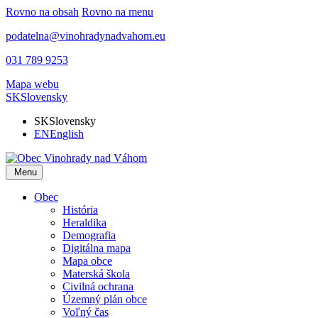
Rovno na obsah
Rovno na menu
podatelna@vinohradynadvahom.eu
031 789 9253
Mapa webu
SK
Slovensky
SK
Slovensky
EN
English
Menu
Obec
História
Heraldika
Demografia
Digitálna mapa
Mapa obce
Materská škola
Civilná ochrana
Územný plán obce
Voľný čas