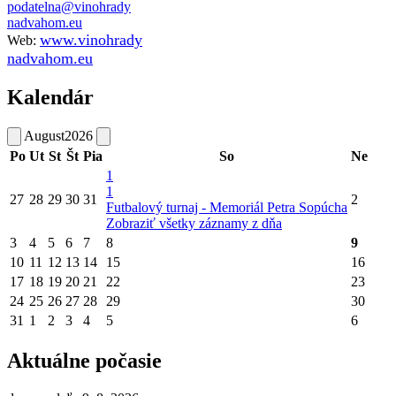
podatelna@vinohrady
nadvahom.eu
www.vinohrady
Web:
nadvahom.eu
Kalendár
August
2026
Po
Ut
St
Št
Pia
So
Ne
1
1
27
28
29
30
31
2
Futbalový turnaj - Memoriál Petra Sopúcha
Zobraziť všetky záznamy z dňa
3
4
5
6
7
8
9
10
11
12
13
14
15
16
17
18
19
20
21
22
23
24
25
26
27
28
29
30
31
1
2
3
4
5
6
Aktuálne počasie