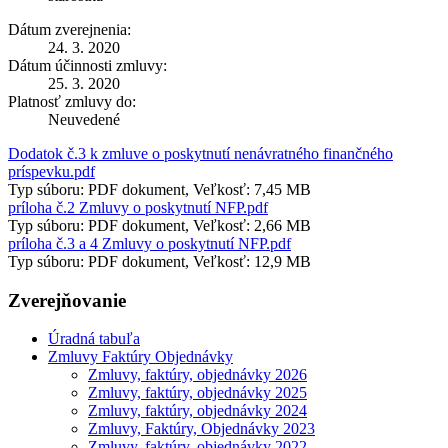
Dátum zverejnenia:
24. 3. 2020
Dátum účinnosti zmluvy:
25. 3. 2020
Platnosť zmluvy do:
Neuvedené
Dodatok č.3 k zmluve o poskytnutí nenávratného finančného
príspevku.pdf
Typ súboru: PDF dokument, Veľkosť: 7,45 MB
príloha č.2 Zmluvy o poskytnutí NFP.pdf
Typ súboru: PDF dokument, Veľkosť: 2,66 MB
príloha č.3 a 4 Zmluvy o poskytnutí NFP.pdf
Typ súboru: PDF dokument, Veľkosť: 12,9 MB
Zverejňovanie
Úradná tabuľa
Zmluvy Faktúry Objednávky
Zmluvy, faktúry, objednávky 2026
Zmluvy, faktúry, objednávky 2025
Zmluvy, faktúry, objednávky 2024
Zmluvy, Faktúry, Objednávky 2023
Zmluvy, faktúry, objednávky 2022