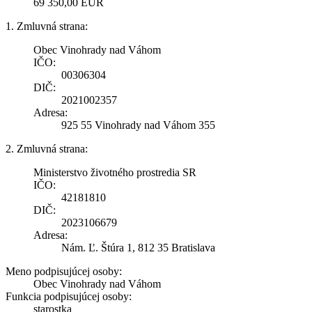
69 350,00 EUR
1. Zmluvná strana:
Obec Vinohrady nad Váhom
IČO:
00306304
DIČ:
2021002357
Adresa:
925 55 Vinohrady nad Váhom 355
2. Zmluvná strana:
Ministerstvo životného prostredia SR
IČO:
42181810
DIČ:
2023106679
Adresa:
Nám. Ľ. Štúra 1, 812 35 Bratislava
Meno podpisujúcej osoby:
Obec Vinohrady nad Váhom
Funkcia podpisujúcej osoby:
starostka