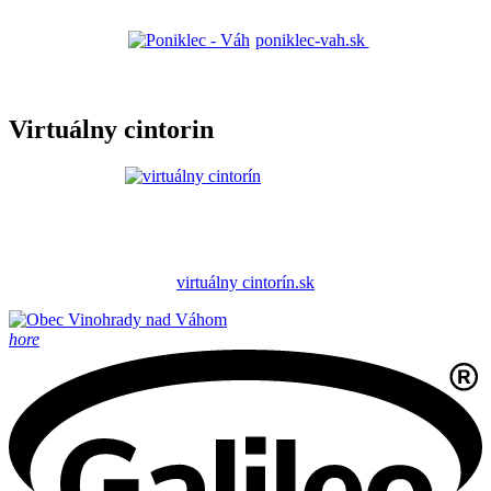
poniklec-vah.sk
Virtuálny cintorin
virtuálny cintorín.sk
hore