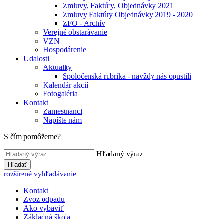
Zmluvy, Faktúry, Objednávky 2021
Zmluvy Faktúry Objednávky 2019 - 2020
ZFO - Archív
Verejné obstarávanie
VZN
Hospodárenie
Udalosti
Aktuality
Spoločenská rubrika - navždy nás opustili
Kalendár akcií
Fotogaléria
Kontakt
Zamestnanci
Napíšte nám
S čím pomôžeme?
Hľadaný výraz
Hľadať
rozšírené vyhľadávanie
Kontakt
Zvoz odpadu
Ako vybaviť
Základná škola