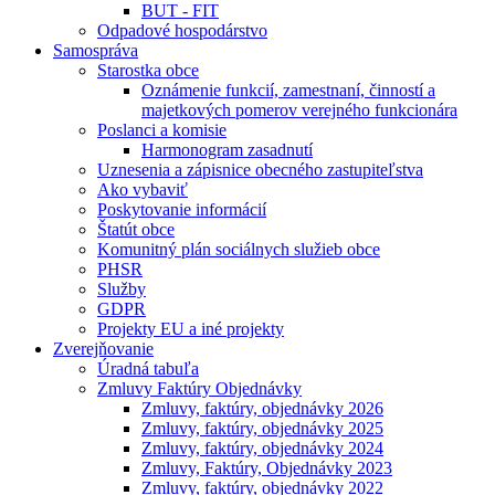
BUT - FIT
Odpadové hospodárstvo
Samospráva
Starostka obce
Oznámenie funkcií, zamestnaní, činností a
majetkových pomerov verejného funkcionára
Poslanci a komisie
Harmonogram zasadnutí
Uznesenia a zápisnice obecného zastupiteľstva
Ako vybaviť
Poskytovanie informácií
Štatút obce
Komunitný plán sociálnych služieb obce
PHSR
Služby
GDPR
Projekty EU a iné projekty
Zverejňovanie
Úradná tabuľa
Zmluvy Faktúry Objednávky
Zmluvy, faktúry, objednávky 2026
Zmluvy, faktúry, objednávky 2025
Zmluvy, faktúry, objednávky 2024
Zmluvy, Faktúry, Objednávky 2023
Zmluvy, faktúry, objednávky 2022