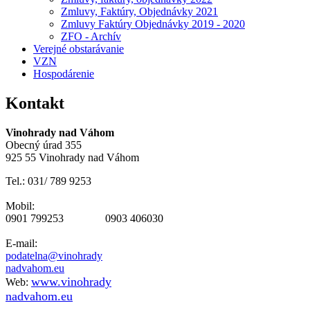
Zmluvy, Faktúry, Objednávky 2021
Zmluvy Faktúry Objednávky 2019 - 2020
ZFO - Archív
Verejné obstarávanie
VZN
Hospodárenie
Kontakt
Vinohrady nad Váhom
Obecný úrad 355
925 55 Vinohrady nad Váhom
Tel.: 031/ 789 9253
Mobil:
0901 799253 0903 406030
E-mail:
podatelna@vinohrady
nadvahom.eu
www.vinohrady
Web:
nadvahom.eu