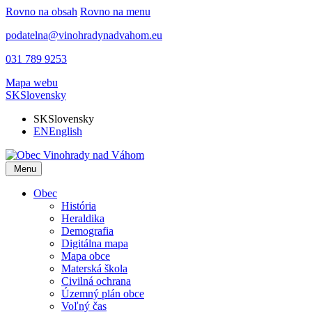
Rovno na obsah
Rovno na menu
podatelna@vinohradynadvahom.eu
031 789 9253
Mapa webu
SK
Slovensky
SK
Slovensky
EN
English
Menu
Obec
História
Heraldika
Demografia
Digitálna mapa
Mapa obce
Materská škola
Civilná ochrana
Územný plán obce
Voľný čas