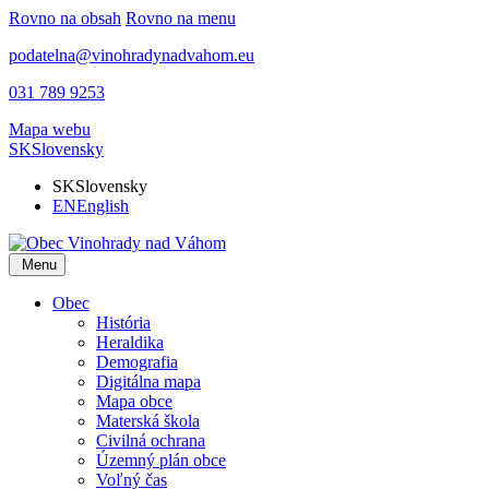
Rovno na obsah
Rovno na menu
podatelna@vinohradynadvahom.eu
031 789 9253
Mapa webu
SK
Slovensky
SK
Slovensky
EN
English
Menu
Obec
História
Heraldika
Demografia
Digitálna mapa
Mapa obce
Materská škola
Civilná ochrana
Územný plán obce
Voľný čas