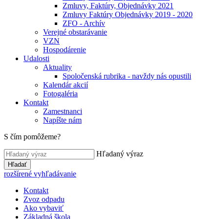
Zmluvy, Faktúry, Objednávky 2021
Zmluvy Faktúry Objednávky 2019 - 2020
ZFO - Archív
Verejné obstarávanie
VZN
Hospodárenie
Udalosti
Aktuality
Spoločenská rubrika - navždy nás opustili
Kalendár akcií
Fotogaléria
Kontakt
Zamestnanci
Napíšte nám
S čím pomôžeme?
Hľadaný výraz
Hľadať
rozšírené vyhľadávanie
Kontakt
Zvoz odpadu
Ako vybaviť
Základná škola