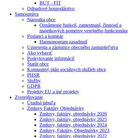
BUT - FIT
Odpadové hospodárstvo
Samospráva
Starostka obce
Oznámenie funkcií, zamestnaní, činností a
majetkových pomerov verejného funkcionára
Poslanci a komisie
Harmonogram zasadnutí
Uznesenia a zápisnice obecného zastupiteľstva
Ako vybaviť
Poskytovanie informácií
Štatút obce
Komunitný plán sociálnych služieb obce
PHSR
Služby
GDPR
Projekty EU a iné projekty
Zverejňovanie
Úradná tabuľa
Zmluvy Faktúry Objednávky
Zmluvy, faktúry, objednávky 2026
Zmluvy, faktúry, objednávky 2025
Zmluvy, faktúry, objednávky 2024
Zmluvy, Faktúry, Objednávky 2023
Zmluvy, faktúry, objednávky 2022