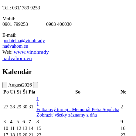
Tel.: 031/ 789 9253
Mobil:
0901 799253 0903 406030
E-mail:
podatelna@vinohrady
nadvahom.eu
www.vinohrady
Web:
nadvahom.eu
Kalendár
August
2026
Po
Ut
St
Št
Pia
So
Ne
1
1
27
28
29
30
31
2
Futbalový turnaj - Memoriál Petra Sopúcha
Zobraziť všetky záznamy z dňa
3
4
5
6
7
8
9
10
11
12
13
14
15
16
17
18
19
20
21
22
23