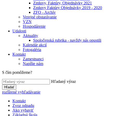
Zmluvy, Faktúry, Objednávky 2021
Zmluvy Faktúry Objednávky 2019 - 2020
ZFO - Archív
Verejné obstarávanie
VZN
Hospodárenie
Udalosti
Aktuality
Spoločenská rubrika - navždy nás opustili
Kalendár akcií
Fotogaléria
Kontakt
Zamestnanci
Napíšte nám
S čím pomôžeme?
Hľadaný výraz
Hľadať
rozšírené vyhľadávanie
Kontakt
Zvoz odpadu
Ako vybaviť
Základná škola