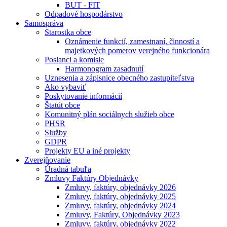
BUT - FIT
Odpadové hospodárstvo
Samospráva
Starostka obce
Oznámenie funkcií, zamestnaní, činností a
majetkových pomerov verejného funkcionára
Poslanci a komisie
Harmonogram zasadnutí
Uznesenia a zápisnice obecného zastupiteľstva
Ako vybaviť
Poskytovanie informácií
Štatút obce
Komunitný plán sociálnych služieb obce
PHSR
Služby
GDPR
Projekty EU a iné projekty
Zverejňovanie
Úradná tabuľa
Zmluvy Faktúry Objednávky
Zmluvy, faktúry, objednávky 2026
Zmluvy, faktúry, objednávky 2025
Zmluvy, faktúry, objednávky 2024
Zmluvy, Faktúry, Objednávky 2023
Zmluvy, faktúry, objednávky 2022