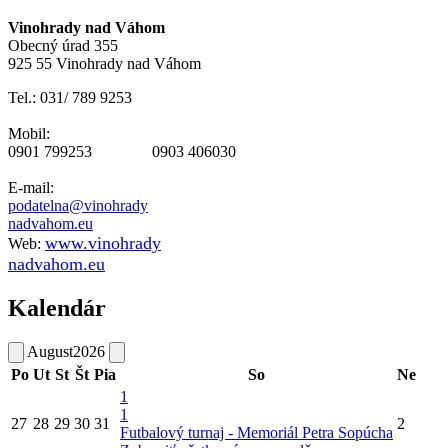
Vinohrady nad Váhom
Obecný úrad 355
925 55 Vinohrady nad Váhom
Tel.: 031/ 789 9253
Mobil:
0901 799253 0903 406030
E-mail:
podatelna@vinohrady
nadvahom.eu
www.vinohrady
Web:
nadvahom.eu
Kalendár
August
2026
Po
Ut
St
Št
Pia
So
Ne
1
1
27
28
29
30
31
2
Futbalový turnaj - Memoriál Petra Sopúcha