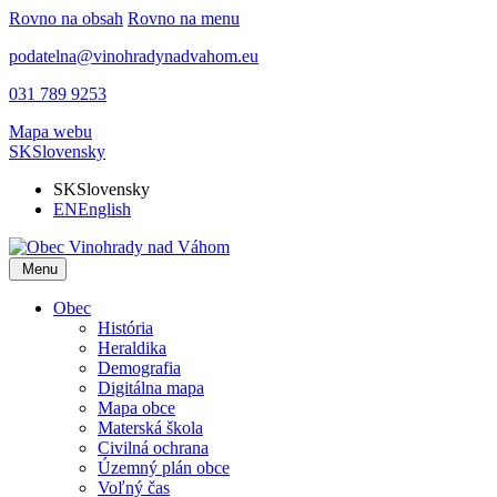
Rovno na obsah
Rovno na menu
podatelna@vinohradynadvahom.eu
031 789 9253
Mapa webu
SK
Slovensky
SK
Slovensky
EN
English
Menu
Obec
História
Heraldika
Demografia
Digitálna mapa
Mapa obce
Materská škola
Civilná ochrana
Územný plán obce
Voľný čas