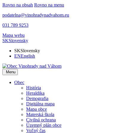
Rovno na obsah
Rovno na menu
podatelna@vinohradynadvahom.eu
031 789 9253
Mapa webu
SK
Slovensky
SK
Slovensky
EN
English
Menu
Obec
História
Heraldika
Demografia
Digitálna mapa
Mapa obce
Materská škola
Civilná ochrana
Územný plán obce
Voľný čas