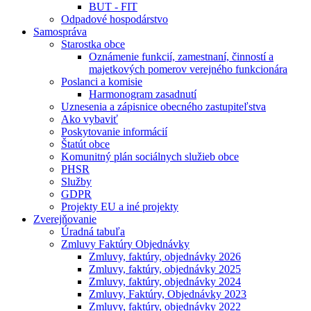
BUT - FIT
Odpadové hospodárstvo
Samospráva
Starostka obce
Oznámenie funkcií, zamestnaní, činností a
majetkových pomerov verejného funkcionára
Poslanci a komisie
Harmonogram zasadnutí
Uznesenia a zápisnice obecného zastupiteľstva
Ako vybaviť
Poskytovanie informácií
Štatút obce
Komunitný plán sociálnych služieb obce
PHSR
Služby
GDPR
Projekty EU a iné projekty
Zverejňovanie
Úradná tabuľa
Zmluvy Faktúry Objednávky
Zmluvy, faktúry, objednávky 2026
Zmluvy, faktúry, objednávky 2025
Zmluvy, faktúry, objednávky 2024
Zmluvy, Faktúry, Objednávky 2023
Zmluvy, faktúry, objednávky 2022