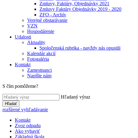
Zmluvy, Faktúry, Objednávky 2021
Zmluvy Faktúry Objednávky 2019 - 2020
ZFO - Archív
Verejné obstarávanie
VZN
Hospodárenie
Udalosti
Aktuality
Spoločenská rubrika - navždy nás opustili
Kalendár akcií
Fotogaléria
Kontakt
Zamestnanci
Napíšte nám
S čím pomôžeme?
Hľadaný výraz
Hľadať
rozšírené vyhľadávanie
Kontakt
Zvoz odpadu
Ako vybaviť
Základná škola