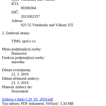
IČO:
00306304
DIČ:
2021002357
Adresa:
925 55 Vinohrady nad Váhom 355
2. Zmluvná strana:
TIMS, spol.s r.o.
Meno podpisujúcej osoby:
Hanusová
Funkcia podpisujúcej osoby:
starostka
Dátum zverejnenia:
22. 3. 2019
Dátum účinnosti zmluvy:
23. 3. 2019
Platnosť zmluvy do:
Neuvedené
Zmluva o dielo č.20_03_2019.pdf
Typ súboru: PDF dokument, Veľkosť: 3,34 MB