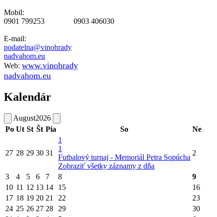
Mobil:
0901 799253 0903 406030
E-mail:
podatelna@vinohrady
nadvahom.eu
www.vinohrady
Web:
nadvahom.eu
Kalendár
August
2026
Po
Ut
St
Št
Pia
So
Ne
1
1
27
28
29
30
31
2
Futbalový turnaj - Memoriál Petra Sopúcha
Zobraziť všetky záznamy z dňa
3
4
5
6
7
8
9
10
11
12
13
14
15
16
17
18
19
20
21
22
23
24
25
26
27
28
29
30