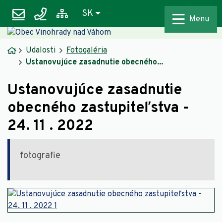
Rovno na obsah
Rovno na menu
podatelna@vinohradynadvahom.eu
031 789 9253
Slovensky
SK
Mapa webu
Menu
Úvodná stránka
Udalosti
Fotogaléria
Ustanovujúce zasadnutie obecného...
Ustanovujúce zasadnutie
obecného zastupiteľstva -
24. 11 . 2022
fotografie