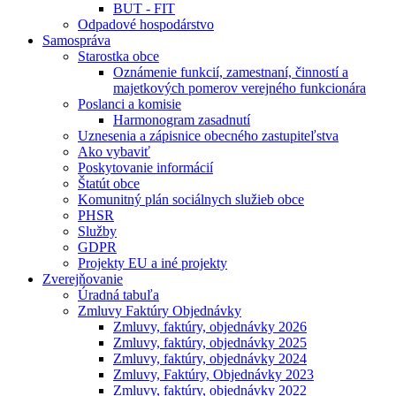
BUT - FIT
Odpadové hospodárstvo
Samospráva
Starostka obce
Oznámenie funkcií, zamestnaní, činností a
majetkových pomerov verejného funkcionára
Poslanci a komisie
Harmonogram zasadnutí
Uznesenia a zápisnice obecného zastupiteľstva
Ako vybaviť
Poskytovanie informácií
Štatút obce
Komunitný plán sociálnych služieb obce
PHSR
Služby
GDPR
Projekty EU a iné projekty
Zverejňovanie
Úradná tabuľa
Zmluvy Faktúry Objednávky
Zmluvy, faktúry, objednávky 2026
Zmluvy, faktúry, objednávky 2025
Zmluvy, faktúry, objednávky 2024
Zmluvy, Faktúry, Objednávky 2023
Zmluvy, faktúry, objednávky 2022