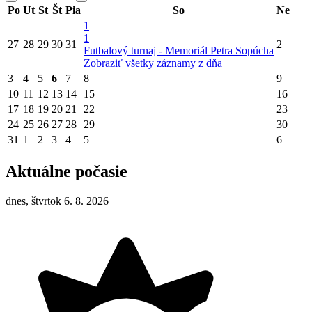
Po
Ut
St
Št
Pia
So
Ne
1
1
27
28
29
30
31
2
Futbalový turnaj - Memoriál Petra Sopúcha
Zobraziť všetky záznamy z dňa
3
4
5
6
7
8
9
10
11
12
13
14
15
16
17
18
19
20
21
22
23
24
25
26
27
28
29
30
31
1
2
3
4
5
6
Aktuálne počasie
dnes, štvrtok 6. 8. 2026