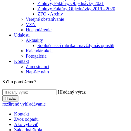
Zmluvy, Faktúry, Objednávky 2021
Zmluvy Faktúry Objednávky 2019 - 2020
ZFO - Archív
Verejné obstarávanie
VZN
Hospodárenie
Udalosti
Aktuality
Spoločenská rubrika - navždy nás opustili
Kalendár akcií
Fotogaléria
Kontakt
Zamestnanci
Napíšte nám
S čím pomôžeme?
Hľadaný výraz
Hľadať
rozšírené vyhľadávanie
Kontakt
Zvoz odpadu
Ako vybaviť
Základná škola