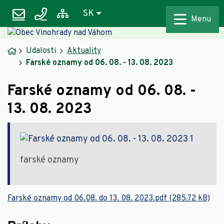
Rovno na obsah
Rovno na menu
podatelna@vinohradynadvahom.eu
031 789 9253
Slovensky
SK
Mapa webu
Menu
Úvodná stránka
Udalosti
Aktuality
Farské oznamy od 06. 08. - 13. 08. 2023
Farské oznamy od 06. 08. -
13. 08. 2023
farské oznamy
Farské oznamy od 06.08. do 13. 08. 2023.pdf (285.72 kB)