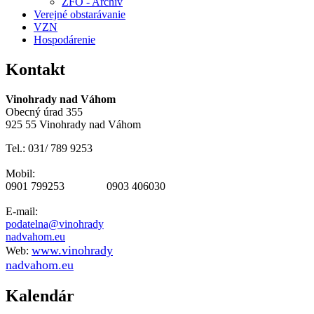
ZFO - Archív
Verejné obstarávanie
VZN
Hospodárenie
Kontakt
Vinohrady nad Váhom
Obecný úrad 355
925 55 Vinohrady nad Váhom
Tel.: 031/ 789 9253
Mobil:
0901 799253 0903 406030
E-mail:
podatelna@vinohrady
nadvahom.eu
www.vinohrady
Web:
nadvahom.eu
Kalendár