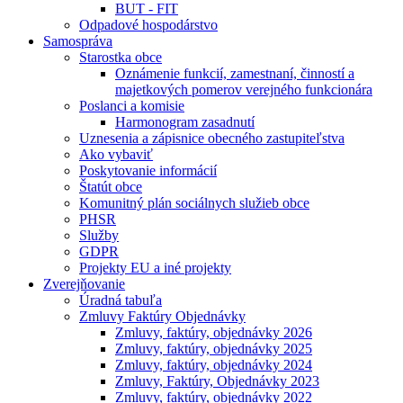
BUT - FIT
Odpadové hospodárstvo
Samospráva
Starostka obce
Oznámenie funkcií, zamestnaní, činností a
majetkových pomerov verejného funkcionára
Poslanci a komisie
Harmonogram zasadnutí
Uznesenia a zápisnice obecného zastupiteľstva
Ako vybaviť
Poskytovanie informácií
Štatút obce
Komunitný plán sociálnych služieb obce
PHSR
Služby
GDPR
Projekty EU a iné projekty
Zverejňovanie
Úradná tabuľa
Zmluvy Faktúry Objednávky
Zmluvy, faktúry, objednávky 2026
Zmluvy, faktúry, objednávky 2025
Zmluvy, faktúry, objednávky 2024
Zmluvy, Faktúry, Objednávky 2023
Zmluvy, faktúry, objednávky 2022