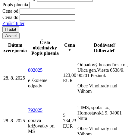
Popis plnenia
Cena od
Cena do
Zrušiť filter
Zavrieť
Číslo
Dátum
Cena
Dodávateľ
objednávky
zverejnenia
*
Odberateľ
Popis plnenia
Odpadový hospodár s.r.o.,
802025
Ulica gen.Viesta 6538/9,
123,00
90201 Pezinok
28. 8. 2025
e-školenie
EUR
odpady
Obec Vinohrady nad
Váhom
TIMS, spol.s r.o.,
792025
Hornostavská 9, 94901
5
Nitra
oprava
28. 8. 2025
734,23
križovatky pri
EUR
Obec Vinohrady nad
MŠ
Váhom