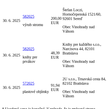
Štefan Loczi,
Hornočepenská 1521/60,
582025
200,00
92601 Sereď
30. 6. 2025
EUR
výrub stromu
Obec Vinohrady nad
Váhom
Knihy pre každého s.r.o.,
582025
Narcisova 44, 82101
48,39
Bratislava
30. 6. 2025
knihy pre
EUR
prvákov
Obec Vinohrady nad
Váhom
2U s.r.o., Trnavská cesta 84,
572025
82102 Bratislava
91,94
30. 6. 2025
EUR
plastové objímky
Obec Vinohrady nad
Váhom
* Uvedená cena je konečná. V prípade, že je zmluvná strana