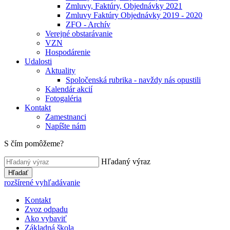
Zmluvy, Faktúry, Objednávky 2021
Zmluvy Faktúry Objednávky 2019 - 2020
ZFO - Archív
Verejné obstarávanie
VZN
Hospodárenie
Udalosti
Aktuality
Spoločenská rubrika - navždy nás opustili
Kalendár akcií
Fotogaléria
Kontakt
Zamestnanci
Napíšte nám
S čím pomôžeme?
Hľadaný výraz
Hľadať
rozšírené vyhľadávanie
Kontakt
Zvoz odpadu
Ako vybaviť
Základná škola