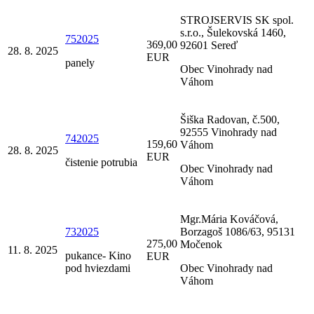
STROJSERVIS SK spol.
s.r.o., Šulekovská 1460,
752025
369,00
92601 Sereď
28. 8. 2025
EUR
panely
Obec Vinohrady nad
Váhom
Šiška Radovan, č.500,
92555 Vinohrady nad
742025
159,60
Váhom
28. 8. 2025
EUR
čistenie potrubia
Obec Vinohrady nad
Váhom
Mgr.Mária Kováčová,
732025
Borzagoš 1086/63, 95131
275,00
Močenok
11. 8. 2025
pukance- Kino
EUR
pod hviezdami
Obec Vinohrady nad
Váhom