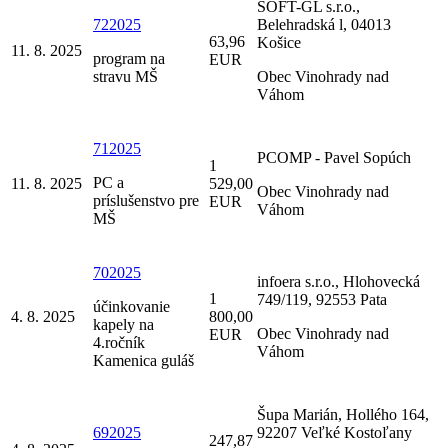
SOFT-GL s.r.o.,
722025
Belehradská l, 04013
63,96
Košice
11. 8. 2025
program na
EUR
stravu MŠ
Obec Vinohrady nad
Váhom
712025
PCOMP - Pavel Sopúch
1
PC a
11. 8. 2025
529,00
Obec Vinohrady nad
príslušenstvo pre
EUR
Váhom
MŠ
702025
infoera s.r.o., Hlohovecká
1
749/119, 92553 Pata
účinkovanie
4. 8. 2025
800,00
kapely na
Obec Vinohrady nad
EUR
4.ročník
Váhom
Kamenica guláš
Šupa Marián, Hollého 164,
692025
92207 Veľké Kostoľany
247,87