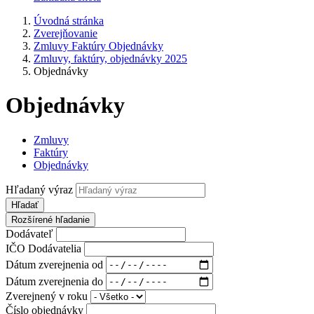
Úvodná stránka
Zverejňovanie
Zmluvy Faktúry Objednávky
Zmluvy, faktúry, objednávky 2025
Objednávky
Objednávky
Zmluvy
Faktúry
Objednávky
Hľadaný výraz
Hľadať
Rozšírené hľadanie
Dodávateľ
IČO Dodávatelia
Dátum zverejnenia od
Dátum zverejnenia do
Zverejnený v roku
Číslo objednávky