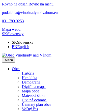
Rovno na obsah
Rovno na menu
podatelna@vinohradynadvahom.eu
031 789 9253
Mapa webu
SK
Slovensky
SK
Slovensky
EN
English
Menu
Obec
História
Heraldika
Demografia
Digitálna mapa
Mapa obce
Materská škola
Civilná ochrana
Územný plán obce
Voľný čas