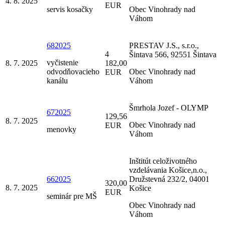
4. 8. 2025
EUR
servis kosačky
Obec Vinohrady nad
Váhom
682025
PRESTAV J.S., s.r.o.,
4
Šintava 566, 92551 Šintava
vyčistenie
8. 7. 2025
182,00
odvodňovacieho
Obec Vinohrady nad
EUR
kanálu
Váhom
Šmrhola Jozef - OLYMP
672025
129,56
8. 7. 2025
Obec Vinohrady nad
EUR
menovky
Váhom
Inštitút celoživotného
vzdelávania Košice,n.o.,
662025
Družstevná 232/2, 04001
320,00
8. 7. 2025
Košice
EUR
seminár pre MŠ
Obec Vinohrady nad
Váhom