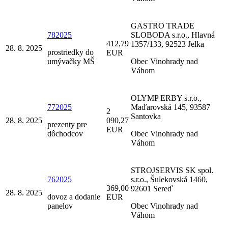
GASTRO TRADE
782025
SLOBODA s.r.o., Hlavná
412,79
1357/133, 92523 Jelka
28. 8. 2025
prostriedky do
EUR
umývačky MŠ
Obec Vinohrady nad
Váhom
OLYMP ERBY s.r.o.,
772025
Maďarovská 145, 93587
2
Santovka
28. 8. 2025
090,27
prezenty pre
EUR
dôchodcov
Obec Vinohrady nad
Váhom
STROJSERVIS SK spol.
762025
s.r.o., Šulekovská 1460,
369,00
92601 Sereď
28. 8. 2025
dovoz a dodanie
EUR
panelov
Obec Vinohrady nad
Váhom