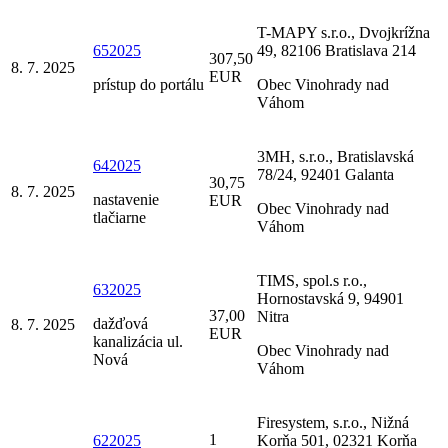
T-MAPY s.r.o., Dvojkrížna
652025
49, 82106 Bratislava 214
307,50
8. 7. 2025
EUR
prístup do portálu
Obec Vinohrady nad
Váhom
3MH, s.r.o., Bratislavská
642025
78/24, 92401 Galanta
30,75
8. 7. 2025
nastavenie
EUR
Obec Vinohrady nad
tlačiarne
Váhom
TIMS, spol.s r.o.,
632025
Hornostavská 9, 94901
37,00
Nitra
dažďová
8. 7. 2025
EUR
kanalizácia ul.
Obec Vinohrady nad
Nová
Váhom
Firesystem, s.r.o., Nižná
1
622025
Korňa 501, 02321 Korňa