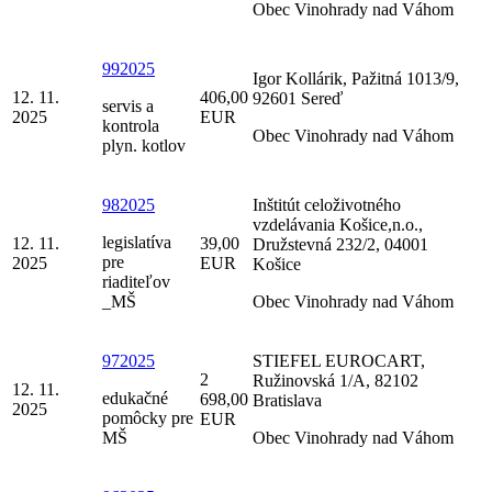
Obec Vinohrady nad Váhom
992025
Igor Kollárik, Pažitná 1013/9,
12. 11.
406,00
92601 Sereď
servis a
2025
EUR
kontrola
Obec Vinohrady nad Váhom
plyn. kotlov
982025
Inštitút celoživotného
vzdelávania Košice,n.o.,
legislatíva
12. 11.
39,00
Družstevná 232/2, 04001
pre
2025
EUR
Košice
riaditeľov
_MŠ
Obec Vinohrady nad Váhom
972025
STIEFEL EUROCART,
2
Ružinovská 1/A, 82102
12. 11.
edukačné
698,00
Bratislava
2025
pomôcky pre
EUR
MŠ
Obec Vinohrady nad Váhom