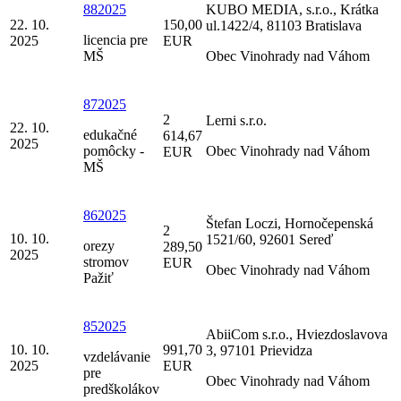
882025
KUBO MEDIA, s.r.o., Krátka
22. 10.
150,00
ul.1422/4, 81103 Bratislava
licencia pre
2025
EUR
MŠ
Obec Vinohrady nad Váhom
872025
2
Lerni s.r.o.
22. 10.
edukačné
614,67
2025
pomôcky -
Obec Vinohrady nad Váhom
EUR
MŠ
862025
Štefan Loczi, Hornočepenská
2
10. 10.
1521/60, 92601 Sereď
orezy
289,50
2025
stromov
EUR
Obec Vinohrady nad Váhom
Pažiť
852025
AbiiCom s.r.o., Hviezdoslavova
10. 10.
991,70
3, 97101 Prievidza
vzdelávanie
2025
EUR
pre
Obec Vinohrady nad Váhom
predškolákov