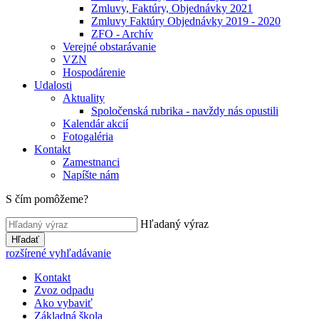
Zmluvy, Faktúry, Objednávky 2021
Zmluvy Faktúry Objednávky 2019 - 2020
ZFO - Archív
Verejné obstarávanie
VZN
Hospodárenie
Udalosti
Aktuality
Spoločenská rubrika - navždy nás opustili
Kalendár akcií
Fotogaléria
Kontakt
Zamestnanci
Napíšte nám
S čím pomôžeme?
Hľadaný výraz
Hľadať
rozšírené vyhľadávanie
Kontakt
Zvoz odpadu
Ako vybaviť
Základná škola