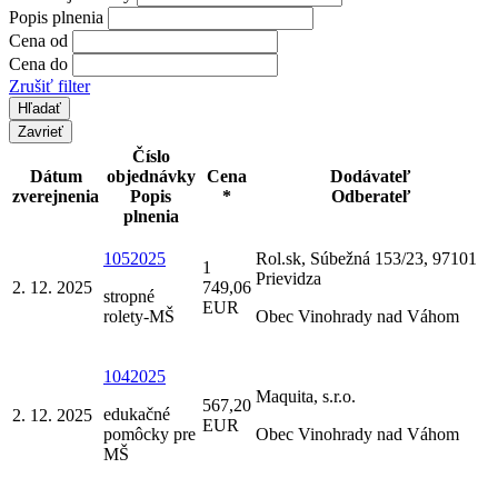
Popis plnenia
Cena od
Cena do
Zrušiť filter
Zavrieť
Číslo
Dátum
objednávky
Cena
Dodávateľ
zverejnenia
Popis
*
Odberateľ
plnenia
1052025
Rol.sk, Súbežná 153/23, 97101
1
Prievidza
2. 12. 2025
749,06
stropné
EUR
rolety-MŠ
Obec Vinohrady nad Váhom
1042025
Maquita, s.r.o.
567,20
edukačné
2. 12. 2025
EUR
pomôcky pre
Obec Vinohrady nad Váhom
MŠ