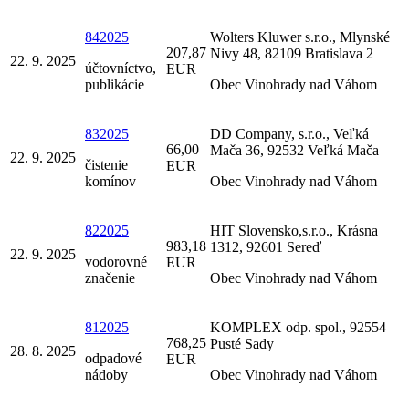
842025
Wolters Kluwer s.r.o., Mlynské
207,87
Nivy 48, 82109 Bratislava 2
22. 9. 2025
účtovníctvo,
EUR
publikácie
Obec Vinohrady nad Váhom
832025
DD Company, s.r.o., Veľká
66,00
Mača 36, 92532 Veľká Mača
22. 9. 2025
čistenie
EUR
komínov
Obec Vinohrady nad Váhom
822025
HIT Slovensko,s.r.o., Krásna
983,18
1312, 92601 Sereď
22. 9. 2025
vodorovné
EUR
značenie
Obec Vinohrady nad Váhom
812025
KOMPLEX odp. spol., 92554
768,25
Pusté Sady
28. 8. 2025
odpadové
EUR
nádoby
Obec Vinohrady nad Váhom