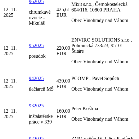
962025
Mixit s.r.o., Černokostelecká
12. 11.
425,61
604/116, 10800 PRAHA
chrumkavé
2025
EUR
ovocie -
Obec Vinohrady nad Váhom
Mikuláš
ENVIRO SOLUTIONS s.r.o.,
952025
Pohranická 733/23, 95101
12. 11.
220,00
Štitáre
2025
EUR
posudok
Obec Vinohrady nad Váhom
942025
PCOMP - Pavel Sopúch
12. 11.
439,00
2025
EUR
tlačiareň MŠ
Obec Vinohrady nad Váhom
932025
Peter Koštrna
12. 11.
160,00
inštalatérske
2025
EUR
Obec Vinohrady nad Váhom
práce v 339
922025
ZMO región JE, Ulica Paulínska