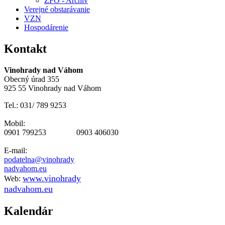
ZFO - Archív
Verejné obstarávanie
VZN
Hospodárenie
Kontakt
Vinohrady nad Váhom
Obecný úrad 355
925 55 Vinohrady nad Váhom
Tel.: 031/ 789 9253
Mobil:
0901 799253 0903 406030
E-mail:
podatelna@vinohrady
nadvahom.eu
www.vinohrady
Web:
nadvahom.eu
Kalendár