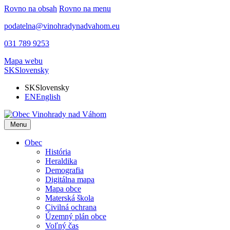
Rovno na obsah
Rovno na menu
podatelna@vinohradynadvahom.eu
031 789 9253
Mapa webu
SK
Slovensky
SK
Slovensky
EN
English
Menu
Obec
História
Heraldika
Demografia
Digitálna mapa
Mapa obce
Materská škola
Civilná ochrana
Územný plán obce
Voľný čas