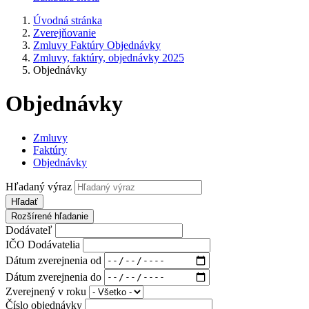
Úvodná stránka
Zverejňovanie
Zmluvy Faktúry Objednávky
Zmluvy, faktúry, objednávky 2025
Objednávky
Objednávky
Zmluvy
Faktúry
Objednávky
Hľadaný výraz
Hľadať
Rozšírené hľadanie
Dodávateľ
IČO Dodávatelia
Dátum zverejnenia od
Dátum zverejnenia do
Zverejnený v roku
Číslo objednávky