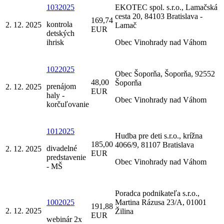
1032025
EKOTEC spol. s.r.o., Lamačská
cesta 20, 84103 Bratislava -
169,74
kontrola
2. 12. 2025
Lamač
EUR
detských
ihrisk
Obec Vinohrady nad Váhom
1022025
Obec Šoporňa, Šoporňa, 92552
48,00
Šoporňa
prenájom
2. 12. 2025
EUR
haly -
Obec Vinohrady nad Váhom
korčuľovanie
1012025
Hudba pre deti s.r.o., krížna
185,00
4066/9, 81107 Bratislava
divadelné
2. 12. 2025
EUR
predstavenie
Obec Vinohrady nad Váhom
- MŠ
Poradca podnikateľa s.r.o.,
1002025
Martina Rázusa 23/A, 01001
191,88
2. 12. 2025
Žilina
EUR
webinár 2x