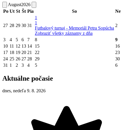
August
2026
Po
Ut
St
Št
Pia
So
Ne
1
1
27
28
29
30
31
2
Futbalový turnaj - Memoriál Petra Sopúcha
Zobraziť všetky záznamy z dňa
3
4
5
6
7
8
9
10
11
12
13
14
15
16
17
18
19
20
21
22
23
24
25
26
27
28
29
30
31
1
2
3
4
5
6
Aktuálne počasie
dnes, nedeľa 9. 8. 2026