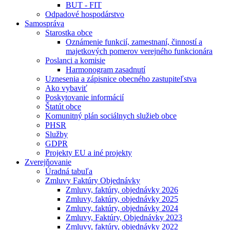
BUT - FIT
Odpadové hospodárstvo
Samospráva
Starostka obce
Oznámenie funkcií, zamestnaní, činností a
majetkových pomerov verejného funkcionára
Poslanci a komisie
Harmonogram zasadnutí
Uznesenia a zápisnice obecného zastupiteľstva
Ako vybaviť
Poskytovanie informácií
Štatút obce
Komunitný plán sociálnych služieb obce
PHSR
Služby
GDPR
Projekty EU a iné projekty
Zverejňovanie
Úradná tabuľa
Zmluvy Faktúry Objednávky
Zmluvy, faktúry, objednávky 2026
Zmluvy, faktúry, objednávky 2025
Zmluvy, faktúry, objednávky 2024
Zmluvy, Faktúry, Objednávky 2023
Zmluvy, faktúry, objednávky 2022