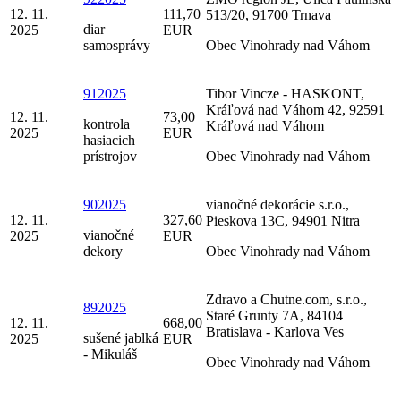
12. 11.
111,70
513/20, 91700 Trnava
diar
2025
EUR
samosprávy
Obec Vinohrady nad Váhom
912025
Tibor Vincze - HASKONT,
Kráľová nad Váhom 42, 92591
12. 11.
73,00
kontrola
Kráľová nad Váhom
2025
EUR
hasiacich
prístrojov
Obec Vinohrady nad Váhom
902025
vianočné dekorácie s.r.o.,
12. 11.
327,60
Pieskova 13C, 94901 Nitra
vianočné
2025
EUR
dekory
Obec Vinohrady nad Váhom
Zdravo a Chutne.com, s.r.o.,
892025
Staré Grunty 7A, 84104
12. 11.
668,00
Bratislava - Karlova Ves
sušené jablká
2025
EUR
- Mikuláš
Obec Vinohrady nad Váhom