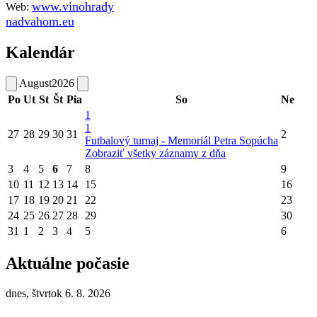
www.vinohrady
Web:
nadvahom.eu
Kalendár
August
2026
Po
Ut
St
Št
Pia
So
Ne
1
1
27
28
29
30
31
2
Futbalový turnaj - Memoriál Petra Sopúcha
Zobraziť všetky záznamy z dňa
3
4
5
6
7
8
9
10
11
12
13
14
15
16
17
18
19
20
21
22
23
24
25
26
27
28
29
30
31
1
2
3
4
5
6
Aktuálne počasie
dnes, štvrtok 6. 8. 2026