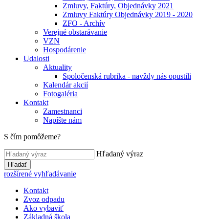
Zmluvy, Faktúry, Objednávky 2021
Zmluvy Faktúry Objednávky 2019 - 2020
ZFO - Archív
Verejné obstarávanie
VZN
Hospodárenie
Udalosti
Aktuality
Spoločenská rubrika - navždy nás opustili
Kalendár akcií
Fotogaléria
Kontakt
Zamestnanci
Napíšte nám
S čím pomôžeme?
Hľadaný výraz
Hľadať
rozšírené vyhľadávanie
Kontakt
Zvoz odpadu
Ako vybaviť
Základná škola