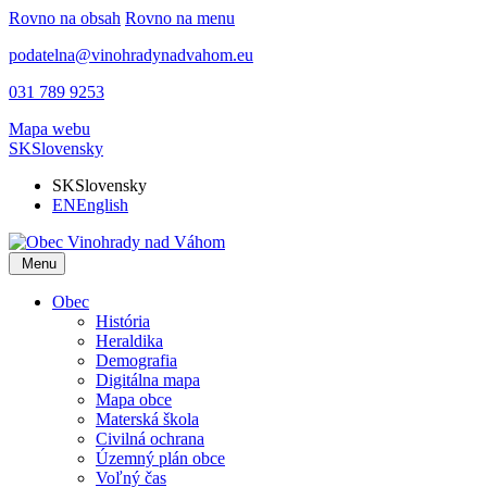
Rovno na obsah
Rovno na menu
podatelna@vinohradynadvahom.eu
031 789 9253
Mapa webu
SK
Slovensky
SK
Slovensky
EN
English
Menu
Obec
História
Heraldika
Demografia
Digitálna mapa
Mapa obce
Materská škola
Civilná ochrana
Územný plán obce
Voľný čas