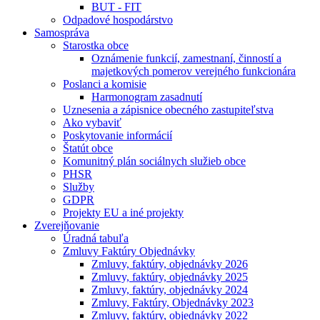
BUT - FIT
Odpadové hospodárstvo
Samospráva
Starostka obce
Oznámenie funkcií, zamestnaní, činností a
majetkových pomerov verejného funkcionára
Poslanci a komisie
Harmonogram zasadnutí
Uznesenia a zápisnice obecného zastupiteľstva
Ako vybaviť
Poskytovanie informácií
Štatút obce
Komunitný plán sociálnych služieb obce
PHSR
Služby
GDPR
Projekty EU a iné projekty
Zverejňovanie
Úradná tabuľa
Zmluvy Faktúry Objednávky
Zmluvy, faktúry, objednávky 2026
Zmluvy, faktúry, objednávky 2025
Zmluvy, faktúry, objednávky 2024
Zmluvy, Faktúry, Objednávky 2023
Zmluvy, faktúry, objednávky 2022