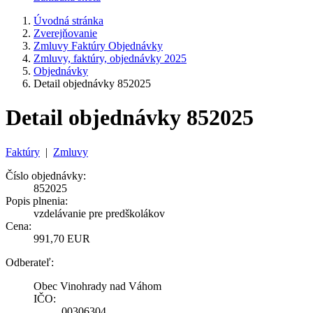
Úvodná stránka
Zverejňovanie
Zmluvy Faktúry Objednávky
Zmluvy, faktúry, objednávky 2025
Objednávky
Detail objednávky 852025
Detail objednávky 852025
Faktúry
|
Zmluvy
Číslo objednávky:
852025
Popis plnenia:
vzdelávanie pre predškolákov
Cena:
991,70 EUR
Odberateľ:
Obec Vinohrady nad Váhom
IČO:
00306304