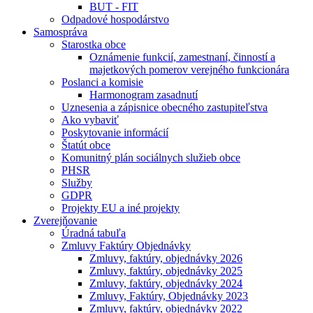
BUT - FIT
Odpadové hospodárstvo
Samospráva
Starostka obce
Oznámenie funkcií, zamestnaní, činností a
majetkových pomerov verejného funkcionára
Poslanci a komisie
Harmonogram zasadnutí
Uznesenia a zápisnice obecného zastupiteľstva
Ako vybaviť
Poskytovanie informácií
Štatút obce
Komunitný plán sociálnych služieb obce
PHSR
Služby
GDPR
Projekty EU a iné projekty
Zverejňovanie
Úradná tabuľa
Zmluvy Faktúry Objednávky
Zmluvy, faktúry, objednávky 2026
Zmluvy, faktúry, objednávky 2025
Zmluvy, faktúry, objednávky 2024
Zmluvy, Faktúry, Objednávky 2023
Zmluvy, faktúry, objednávky 2022