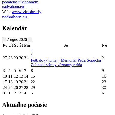
podatelna@vinohrady
nadvahom.eu
www.vinohrady
Web:
nadvahom.eu
Kalendár
August
2026
Po
Ut
St
Št
Pia
So
Ne
1
1
27
28
29
30
31
2
Futbalový turnaj - Memoriál Petra Sopúcha
Zobraziť všetky záznamy z dňa
3
4
5
6
7
8
9
10
11
12
13
14
15
16
17
18
19
20
21
22
23
24
25
26
27
28
29
30
31
1
2
3
4
5
6
Aktuálne počasie