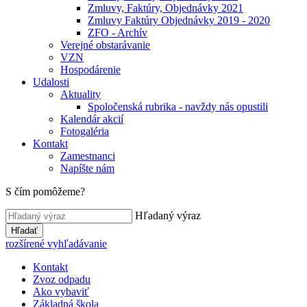
Zmluvy, Faktúry, Objednávky 2021
Zmluvy Faktúry Objednávky 2019 - 2020
ZFO - Archív
Verejné obstarávanie
VZN
Hospodárenie
Udalosti
Aktuality
Spoločenská rubrika - navždy nás opustili
Kalendár akcií
Fotogaléria
Kontakt
Zamestnanci
Napíšte nám
S čím pomôžeme?
Hľadaný výraz
Hľadať
rozšírené vyhľadávanie
Kontakt
Zvoz odpadu
Ako vybaviť
Základná škola