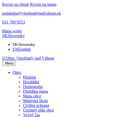
Rovno na obsah
Rovno na menu
podatelna@vinohradynadvahom.eu
031 789 9253
Mapa webu
SK
Slovensky
SK
Slovensky
EN
English
Menu
Obec
História
Heraldika
Demografia
Digitálna mapa
Mapa obce
Materská škola
Civilná ochrana
Územný plán obce
Voľný čas