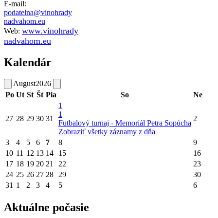
E-mail:
podatelna@vinohrady
nadvahom.eu
www.vinohrady
Web:
nadvahom.eu
Kalendár
August
2026
Po
Ut
St
Št
Pia
So
Ne
1
1
27
28
29
30
31
2
Futbalový turnaj - Memoriál Petra Sopúcha
Zobraziť všetky záznamy z dňa
3
4
5
6
7
8
9
10
11
12
13
14
15
16
17
18
19
20
21
22
23
24
25
26
27
28
29
30
31
1
2
3
4
5
6
Aktuálne počasie