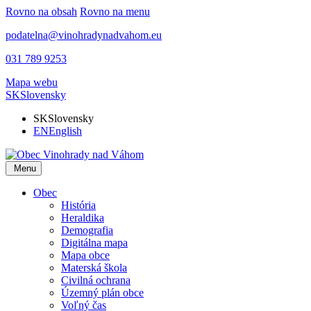
Rovno na obsah
Rovno na menu
podatelna@vinohradynadvahom.eu
031 789 9253
Mapa webu
SK
Slovensky
SK
Slovensky
EN
English
Menu
Obec
História
Heraldika
Demografia
Digitálna mapa
Mapa obce
Materská škola
Civilná ochrana
Územný plán obce
Voľný čas