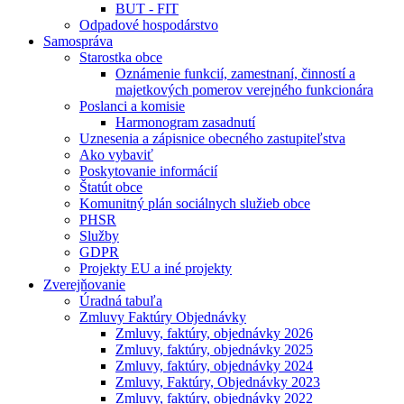
BUT - FIT
Odpadové hospodárstvo
Samospráva
Starostka obce
Oznámenie funkcií, zamestnaní, činností a
majetkových pomerov verejného funkcionára
Poslanci a komisie
Harmonogram zasadnutí
Uznesenia a zápisnice obecného zastupiteľstva
Ako vybaviť
Poskytovanie informácií
Štatút obce
Komunitný plán sociálnych služieb obce
PHSR
Služby
GDPR
Projekty EU a iné projekty
Zverejňovanie
Úradná tabuľa
Zmluvy Faktúry Objednávky
Zmluvy, faktúry, objednávky 2026
Zmluvy, faktúry, objednávky 2025
Zmluvy, faktúry, objednávky 2024
Zmluvy, Faktúry, Objednávky 2023
Zmluvy, faktúry, objednávky 2022