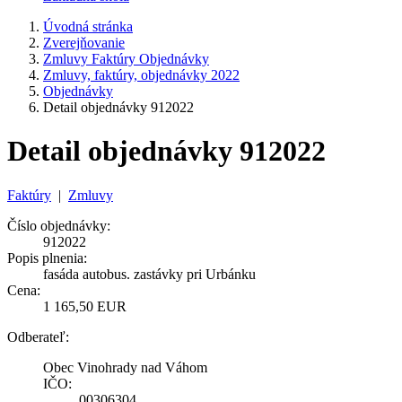
Úvodná stránka
Zverejňovanie
Zmluvy Faktúry Objednávky
Zmluvy, faktúry, objednávky 2022
Objednávky
Detail objednávky 912022
Detail objednávky 912022
Faktúry
|
Zmluvy
Číslo objednávky:
912022
Popis plnenia:
fasáda autobus. zastávky pri Urbánku
Cena:
1 165,50 EUR
Odberateľ:
Obec Vinohrady nad Váhom
IČO:
00306304