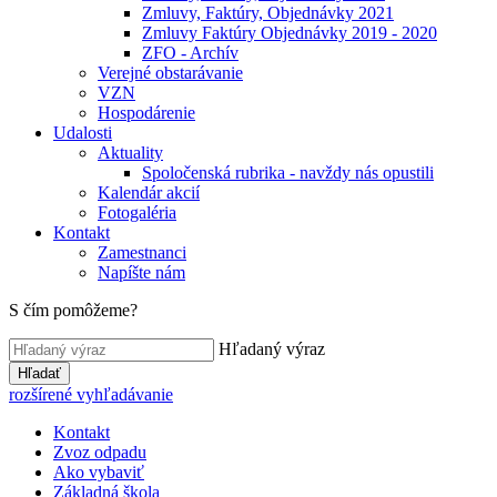
Zmluvy, Faktúry, Objednávky 2021
Zmluvy Faktúry Objednávky 2019 - 2020
ZFO - Archív
Verejné obstarávanie
VZN
Hospodárenie
Udalosti
Aktuality
Spoločenská rubrika - navždy nás opustili
Kalendár akcií
Fotogaléria
Kontakt
Zamestnanci
Napíšte nám
S čím pomôžeme?
Hľadaný výraz
Hľadať
rozšírené vyhľadávanie
Kontakt
Zvoz odpadu
Ako vybaviť
Základná škola