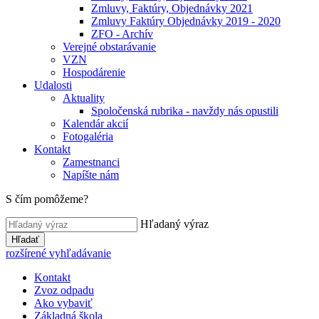
Zmluvy, Faktúry, Objednávky 2021
Zmluvy Faktúry Objednávky 2019 - 2020
ZFO - Archív
Verejné obstarávanie
VZN
Hospodárenie
Udalosti
Aktuality
Spoločenská rubrika - navždy nás opustili
Kalendár akcií
Fotogaléria
Kontakt
Zamestnanci
Napíšte nám
S čím pomôžeme?
Hľadaný výraz
Hľadať
rozšírené vyhľadávanie
Kontakt
Zvoz odpadu
Ako vybaviť
Základná škola