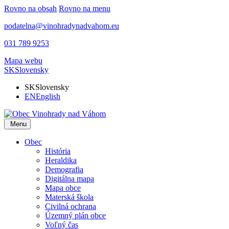
Rovno na obsah
Rovno na menu
podatelna@vinohradynadvahom.eu
031 789 9253
Mapa webu
SK
Slovensky
SK
Slovensky
EN
English
Menu
Obec
História
Heraldika
Demografia
Digitálna mapa
Mapa obce
Materská škola
Civilná ochrana
Územný plán obce
Voľný čas