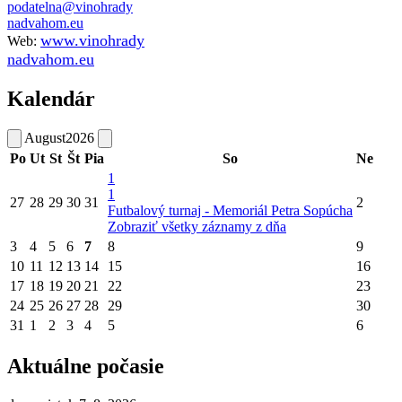
podatelna@vinohrady
nadvahom.eu
www.vinohrady
Web:
nadvahom.eu
Kalendár
August
2026
Po
Ut
St
Št
Pia
So
Ne
1
1
27
28
29
30
31
2
Futbalový turnaj - Memoriál Petra Sopúcha
Zobraziť všetky záznamy z dňa
3
4
5
6
7
8
9
10
11
12
13
14
15
16
17
18
19
20
21
22
23
24
25
26
27
28
29
30
31
1
2
3
4
5
6
Aktuálne počasie