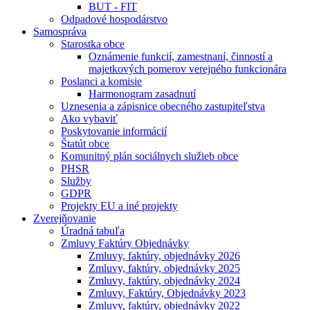
BUT - FIT
Odpadové hospodárstvo
Samospráva
Starostka obce
Oznámenie funkcií, zamestnaní, činností a
majetkových pomerov verejného funkcionára
Poslanci a komisie
Harmonogram zasadnutí
Uznesenia a zápisnice obecného zastupiteľstva
Ako vybaviť
Poskytovanie informácií
Štatút obce
Komunitný plán sociálnych služieb obce
PHSR
Služby
GDPR
Projekty EU a iné projekty
Zverejňovanie
Úradná tabuľa
Zmluvy Faktúry Objednávky
Zmluvy, faktúry, objednávky 2026
Zmluvy, faktúry, objednávky 2025
Zmluvy, faktúry, objednávky 2024
Zmluvy, Faktúry, Objednávky 2023
Zmluvy, faktúry, objednávky 2022