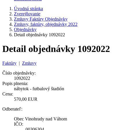
Úvodná stránka
Zverejňovanie
Zmluvy Faktúry Objednávky
Zmluvy, faktúry, objednávky 2022
Objednávky
Detail objednávky 1092022
Detail objednávky 1092022
Faktúry
|
Zmluvy
Číslo objednávky:
1092022
Popis plnenia:
nábytok - futbalový štadión
Cena:
570,00 EUR
Odberateľ:
Obec Vinohrady nad Váhom
IČO:
00306304